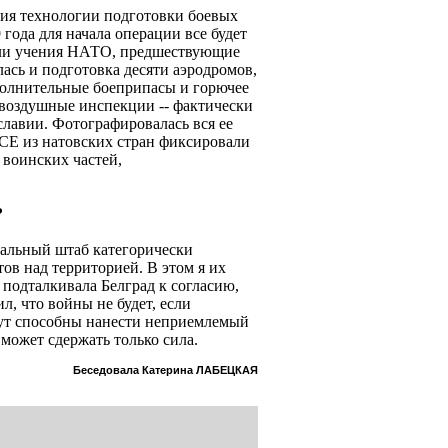
ния технологии подготовки боевых
 года для начала операции все будет
ошли учения НАТО, предшествующие
ась и подготовка десяти аэродромов,
полнительные боеприпасы и горючее
воздушные инспекции -- фактически
славии. Фотографировалась вся ее
СЕ из натовских стран фиксировали
 воинских частей,
?
ральный штаб категорически
ов над территорией. В этом я их
подталкивала Белград к согласию,
ил, что войны не будет, если
ут способны нанести неприемлемый
может сдержать только сила.
Беседовала Катерина ЛАБЕЦКАЯ