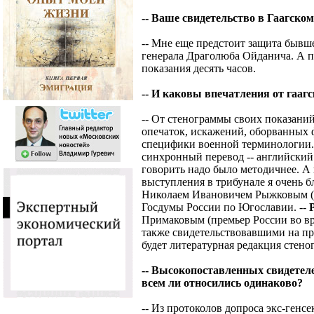
-- Ваше свидетельство в Гаагско
-- Мне еще предстоит защита бывш
генерала Драголюба Ойданича. А п
показания десять часов.
-- И каковы впечатления от гаагс
-- От стенограммы своих показаний
опечаток, искажений, оборванных ф
специфики военной терминологии.
синхронный перевод -- английский 
говорить надо было методичнее. А 
выступления в трибунале я очень б
Николаем Ивановичем Рыжковым (в
Госдумы России по Югославии. --
Примаковым (премьер России во вр
также свидетельствовавшими на про
будет литературная редакция стено
-- Высокопоставленных свидетеле
всем ли относились одинаково?
-- Из протоколов допроса экс-ген