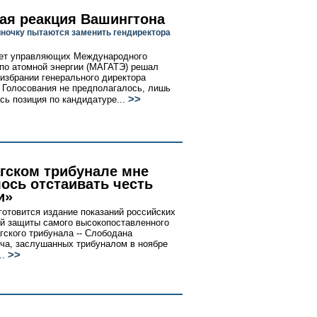
ая реакция Вашингтона
ночку пытаются заменить гендиректора
вет управляющих Международного
 по атомной энергии (МАГАТЭ) решал
 избрании генерального директора
. Голосования не предполагалось, лишь
>>
сь позиция по кандидатуре...
агском трибунале мне
ось отстаивать честь
и»
готовится издание показаний российских
й защиты самого высокопоставленного
агского трибунала -- Слободана
а, заслушанных трибуналом в ноябре
>>
..