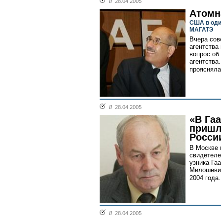
//
28.04.2005
Атомн
США в оди
МАГАТЭ
Вчера со
агентства
вопрос об
агентства
проясняла
//
28.04.2005
«В Га
пришл
Росси
В Москве 
свидетеле
узника Га
Милошевич
2004 года.
//
28.04.2005