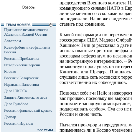
председателя Военного комитета 
Обзоры
командующего силами НАТО в Евро
личные мнения со ссылками на дан
не подлежали. Наши же свидетель
ставить под сомнение.
ТЕМЫ НОМЕРА
Признание независимости
Абхазии и Южной Осетии
К моей информации по перехваченн
госсекретаря США Мадлен Олбрайт
Автопром
Хашимом Тачи (я рассказал о дате 
Ксенофобия и неофашизм в
использованные при этом шифры и 
России
косоварам референдум по независим
Россия и Прибалтика
на иностранную интервенцию. --
Р
Исторические версии
незаконную прослушку, он интерес
Косово
Клинтона или Шредера. Пришлось 
слушали лишь сеть косовских терр
Россия и Белоруссия
соответственно их собеседников.
Израиль и Палестина
Дело ЮКОСа
Позволял себе г-н Найс и некоррек
Защита Химкинского леса
вас прощаю, поскольку вы выросли
понимаете западную демократию»,
Дело Бульбова
поддерживать сербов». Суд его не п
Россия и финансовый кризис
России и свою честь.
Доллар
Россия и Израиль
Пытался прокурор и передернуть мо
все темы
применялась ли в Косово чрезмерна