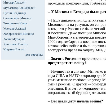
Миллер Алексей
проходили конференции, требовав
Мухаммад Аль-Барадеи
-- У Москвы и Белграда были раз
Путин Владимир
Саакашвили Михаил
-- Наша дипломатия подталкивала 
Тимошенко Юлия
Милошевича на уступки, он сопроти
Улюкаев Алексей
в том, что у России не было четко
Югославии. Даже позиции Минобор
Ходорковский Михаил
Минобороны категорически возраж
Хосни Мубарак
1999 года эмбарго на военные пост
Христенко Виктор
готовящейся войне и были против 
Ющенко Виктор
государства права на защиту. МИД
все персоны
-- Значит, Россия не приложила в
предотвратить войну?
-- Именно так я считаю. Мы четко 
года США и НАТО «коридор для Юг
ультимативное требование ухода Ми
смена режима. С другой -- бомбард
операция. В этом-то «коридоре» и
подталкиваемый бурной деятельно
-- Вы знали дату начала войны?