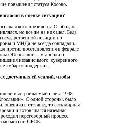
шие повышения статуса Косово.
ногласия в оценке ситуации?
югославского президента Слободана
влялся, но все же на них шел. Беда
й государственной позиции по
оны и МИДа не всегда совпадали.
ал против восстановления в феврале
авки Югославии -- мы знали о
лишения независимого, суверенного
 же эмбарго поддержал.
сех доступных ей усилий, чтобы
видели выстраиваемый с лета 1998
ославии». С одной стороны, было
лошевича в отставку, то есть мирная
ировки и готовящаяся наземная
 проходил переговорный процесс,
стью миссии ОБСЕ.