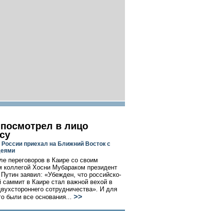
 посмотрел в лицо
су
 России приехал на Ближний Восток с
деями
ле переговоров в Каире со своим
м коллегой Хосни Мубараком президент
Путин заявил: «Убежден, что российско-
й саммит в Каире стал важной вехой в
двухстороннего сотрудничества». И для
>>
го были все основания...