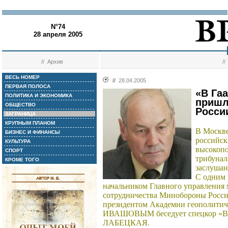
N°74
28 апреля 2005
//
Архив
/
ВЕСЬ НОМЕР
//
28.04.2005
ПЕРВАЯ ПОЛОСА
«В Га
ПОЛИТИКА И ЭКОНОМИКА
пришл
ОБЩЕСТВО
Росси
ЗАГРАНИЦА
КРУПНЫМ ПЛАНОМ
В Москве
БИЗНЕС И ФИНАНСЫ
российск
КУЛЬТУРА
высокопо
СПОРТ
трибунал
КРОМЕ ТОГО
заслушан
С одним 
начальником Главного управления
сотрудничества Минобороны России 
президентом Академии геополити
ИВАШОВЫМ беседует спецкор «Вр
ЛАБЕЦКАЯ.