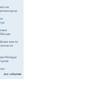
ась на
лнечногорске
ов
суд
аемых
в Москве
йские власти
оятельств
дил Ричарда
еоргия
алог
все события