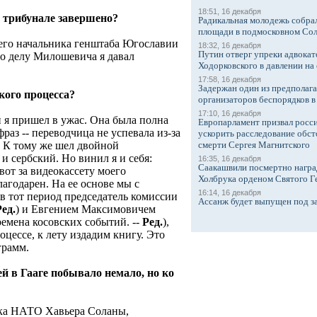
18:51, 16 декабря
м трибунале завершено?
Радикальная молодежь собрал
площади в подмосковном Со
его начальника генштаба Югославии
18:32, 16 декабря
Путин отверг упреки адвокат
о делу Милошевича я давал
Ходорковского в давлении на 
17:58, 16 декабря
Задержан один из предполаг
кого процесса?
организаторов беспорядков 
17:10, 16 декабря
 я пришел в ужас. Она была полна
Европарламент призвал росси
раз -- переводчица не успевала из-за
ускорить расследование обст
 К тому же шел двойной
смерти Сергея Магнитского
и сербский. Но винил я и себя:
16:35, 16 декабря
Саакашвили посмертно награ
вот за видеокассету моего
Холбрука орденом Святого Г
лагодарен. На ее основе мы с
16:14, 16 декабря
 тот период председатель комиссии
Ассанж будет выпущен под з
Ред.
) и Евгением Максимовичем
емена косовских событий. --
Ред.
),
цессе, к лету издадим книгу. Это
грамм.
й в Гааге побывало немало, но ко
сека НАТО Хавьера Соланы,