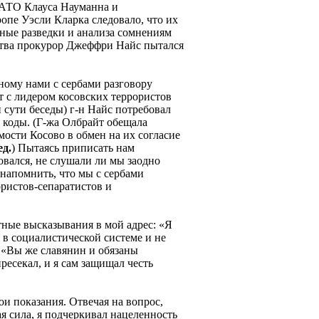
НАТО Клауса Науманна и
пе Уэсли Кларка следовало, что их
ные разведки и анализа сомнениям
ства прокурор Джеффри Найс пытался
ому нами с сербами разговору
 с лидером косовских террористов
и сути беседы) г-н Найс потребовал
коды. (Г-жа Олбрайт обещала
ости Косово в обмен на их согласие
ед.
)
Пытаясь приписать нам
овался, не слушали ли мы заодно
напомнить, что мы с сербами
ористов-сепаратистов и
тные высказывания в мой адрес: «Я
 в социалистической системе и не
 «Вы же славянин и обязаны
ресекал, и я сам защищал честь
и показания. Отвечая на вопрос,
я сила, я подчеркивал нацеленность