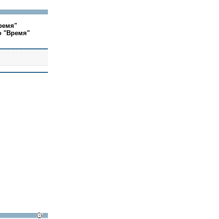
ремя"
о "Время"