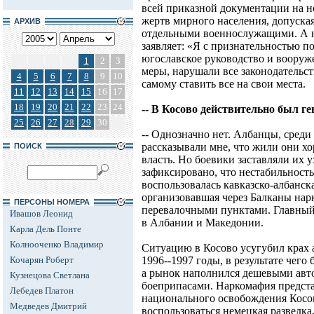
всей приказной документации на н
жертв мирного населения, допуска
АРХИВ
отдельными военнослужащими. А н
заявляет: «Я с признательностью п
югославское руководство и воору
1
2
3
меры, нарушали все законодательст
4
5
6
7
8
9
10
самому ставить все на свои места.
11
12
13
14
15
16
17
18
19
20
21
22
23
24
-- В Косово действительно был г
25
26
27
28
29
30
-- Однозначно нет. Албанцы, сред
рассказывали мне, что жили они х
ПОИСК
власть. Но боевики заставляли их 
зафиксировано, что нестабильност
воспользовалась кавказско-албанск
организовавшая через Балканы нар
ПЕРСОНЫ НОМЕРА
перевалочными пунктами. Главный
Ивашов Леонид
в Албании и Македонии.
Карла Дель Понте
Колнооченко Владимир
Ситуацию в Косово усугубил крах
Кочарян Роберт
1996--1997 годы, в результате чего
а рынок наполнился дешевыми авто
Кузнецова Светлана
боеприпасами. Наркомафия предста
Лебедев Платон
национального освобождения Косо
Медведев Дмитрий
воспользоваться немецкая разведка