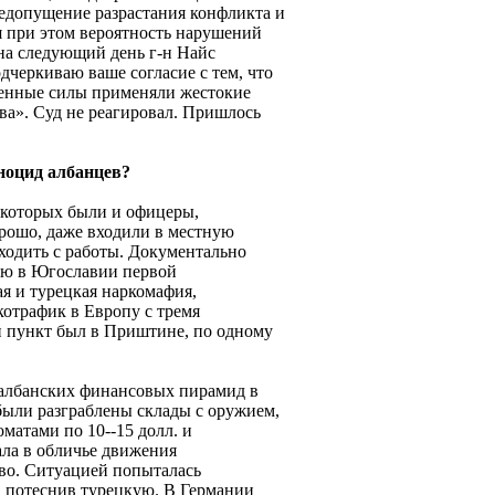
едопущение разрастания конфликта и
я при этом вероятность нарушений
а следующий день г-н Найс
одчеркиваю ваше согласие с тем, что
женные силы применяли жестокие
ва». Суд не реагировал. Пришлось
еноцид албанцев?
и которых были и офицеры,
орошо, даже входили в местную
уходить с работы. Документально
ью в Югославии первой
ая и турецкая наркомафия,
котрафик в Европу с тремя
 пункт был в Приштине, по одному
 албанских финансовых пирамид в
 были разграблены склады с оружием,
матами по 10--15 долл. и
ла в обличье движения
во. Ситуацией попыталась
, потеснив турецкую. В Германии