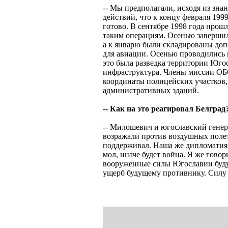
-- Мы предполагали, исходя из зна
действий, что к концу февраля 1999
готово. В сентябре 1998 года пр
таким операциям. Осенью завершил
а к январю были складированы до
для авиации. Осенью проводились 
это была разведка территории Юго
инфраструктура. Члены миссии ОБ
координаты полицейских участков,
административных зданий.
-- Как на это реагировал Белград
-- Милошевич и югославский гене
возражали против воздушных полет
поддерживал. Наша же дипломатия 
мол, иначе будет война. Я же говор
вооруженные силы Югославии буд
ущерб будущему противнику. Силу 