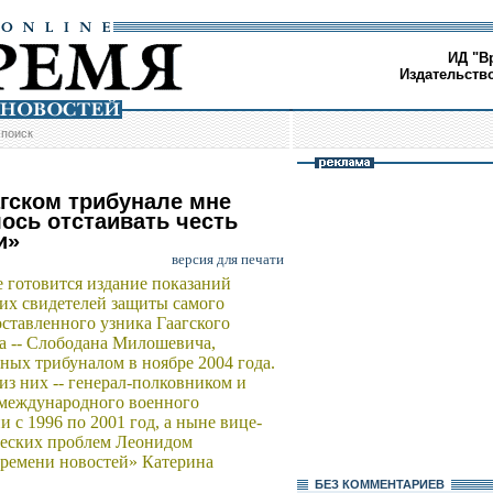
ИД "В
Издательств
/
поиск
агском трибунале мне
ось отстаивать честь
и»
версия для печати
 готовится издание показаний
их свидетелей защиты самого
ставленного узника Гаагского
а -- Слободана Милошевича,
ных трибуналом в ноябре 2004 года.
из них -- генерал-полковником и
 международного военного
с 1996 по 2001 год, а ныне вице-
ческих проблем Леонидом
емени новостей» Катерина
БЕЗ КОМMЕНТАРИЕВ