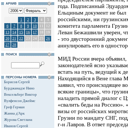
АРХИВ
года. Подписанный Эдуардо
Ельциным документ не был
российскими, ни грузински
1
2
3
4
5
комитета парламента Грузи
6
7
8
9
10
11
12
Леван Бежашвили уверен, ч
13
14
15
16
17
18
19
- это двусторонний документ
20
21
22
23
24
25
26
аннулировать его в односто
27
28
ПОИСК
МИД России вчера объявил,
законодателей ясно указывае
встать на путь, ведущий к д
Находящийся в Вене глава 
ПЕРСОНЫ НОМЕРА
Борисов Сергей
заявил, что происходящее в
Бурджанадзе Нино
всякие границы», что грузи
Вексельберг Виктор
наладить прямой диалог с Ц
Вулфенсон Джеймс
«свалить беды на Россию». 
Греф Герман
визы от российских миротво
Жанна д'Арк
Грузии по мандату СНГ, под
Журова Светлана
г-н Лавров. В ответ председ
Иванов Сергей