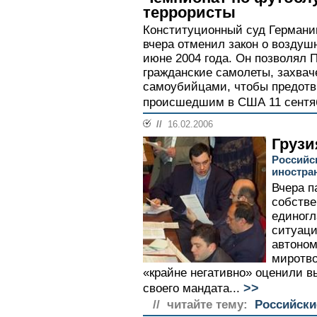
террористы
Конституционный суд Германи
вчера отменил закон о воздуш
июне 2004 года. Он позволял 
гражданские самолеты, захва
самоубийцами, чтобы предотв
происшедшим в США 11 сентябр
//
16.02.2006
Грузи
Российс
иностра
Вчера п
собств
единогл
ситуац
автоном
миротво
«крайне негативно» оценили 
>>
своего мандата...
// читайте тему:
Российски