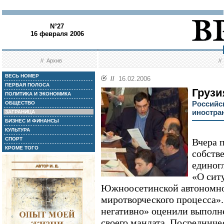
N°27
16 февраля 2006
//
Архив
/
ВЕСЬ НОМЕР
//
16.02.2006
ПЕРВАЯ ПОЛОСА
Грузи
ПОЛИТИКА И ЭКОНОМИКА
Российс
ОБЩЕСТВО
иностра
ЗАГРАНИЦА
БИЗНЕС И ФИНАНСЫ
КУЛЬТУРА
СПОРТ
Вчера 
КРОМЕ ТОГО
собств
единог
«О сит
Южноосетинской автономной
миротворческого процесса»
негативно» оценили выполн
своего мандата. Посредниче