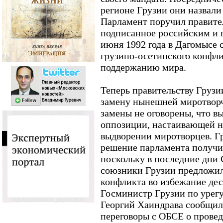
регионе Грузии они назвали
Парламент поручил правите
подписанное российским и 
июня 1992 года в Дагомысе с
грузино-осетинского конфл
поддержанию мира.
Теперь правительству Груз
замену нынешней миротворч
замены не оговорены, что в
оппозиции, настаивающей н
выдворении миротворцев. Г
решение парламента получи
поскольку в последние дни
союзники Грузии предложил
конфликта во избежание де
Госминистр Грузии по урег
Георгий Хаиндрава сообщил,
переговоры с ОБСЕ о прове