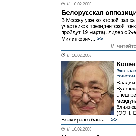
//
16.02.2006
Белорусская оппозици
В Москву уже во второй раз за
участников президентской гон
пройдут 19 марта), лидер объ
>>
Милинкевич...
// читайт
//
16.02.2006
Кошел
Экс-глав
советом
Владим
Вулфенс
спецпре
междуна
ближне
(ООН, Е
>>
Всемирного банка...
//
16.02.2006