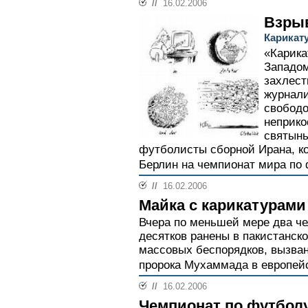
//
16.02.2006
Взры
Карикат
«Карика
Западо
захлест
журнал
свободо
неприко
святынь
футболисты сборной Ирана, к
Берлин на чемпионат мира по 
//
16.02.2006
Майка с карикатурами
Вчера по меньшей мере два че
десятков ранены в пакистанск
массовых беспорядков, вызва
пророка Мухаммада в европейс
//
16.02.2006
Чемпионат по футбол