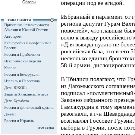
операции под ее эгидой.
Обзоры
Избранный в парламент от г
ТЕМЫ НОМЕРА
региона депутат Гурам Вах
Признание независимости
новостей», что главным бы
Абхазии и Южной Осетии
Автопром
волю к выводу российского 
Ксенофобия и неофашизм в
«Для вывода нужно не более 
России
российская база, это всего
Россия и Прибалтика
несколько единиц бронетех
Исторические версии
58-й армии, дислоцированно
Косово
Россия и Белоруссия
В Тбилиси полагают, что Гр
Израиль и Палестина
из Дагомысского соглашения,
Дело ЮКОСа
подписал «полулегитимный»
Защита Химкинского леса
Законно избранного президе
Дело Бульбова
Гамсахурдиа к тому времени
Россия и финансовый кризис
разогнали, а г-н Шеварднад
Доллар
возглавлял Госсовет Грузии
Россия и Израиль
выборы в Грузии, после кот
все темы
председателем парламента, 