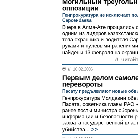
Могильный треугольни
оппозиции
Генпрокуратура не исключает по
Сарсенбаева
Вчера в Алма-Ате прощались 
одним из лидеров казахстанско
тела охранника и водителя Са
руками и пулевыми ранениями
найдены 13 февраля на окраин
// читай
//
16.02.2006
Первым делом самолет
перевороты
Пасату предъявляют новые обв
Генпрокуратура Молдавии обв
Пасата, советника главы РАО
ранее посты министра оборон
информации и безопасности р
захвата государственной влас
>>
убийства...