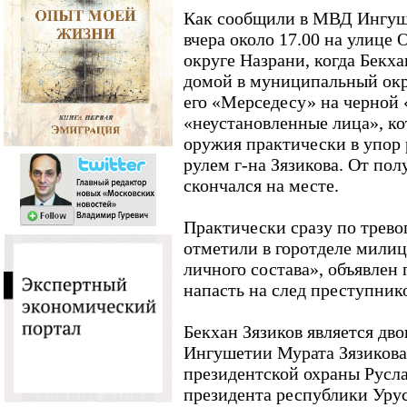
Как сообщили в МВД Ингуш
вчера около 17.00 на улице 
округе Назрани, когда Бекха
домой в муниципальный окр
его «Мерседесу» на черной
«неустановленные лица», ко
оружия практически в упор 
рулем г-на Зязикова. От по
скончался на месте.
Практически сразу по тревог
отметили в горотделе милиц
личного состава», объявлен 
напасть на след преступнико
Бекхан Зязиков является дв
Ингушетии Мурата Зязикова
президентской охраны Русла
президента республики Урус