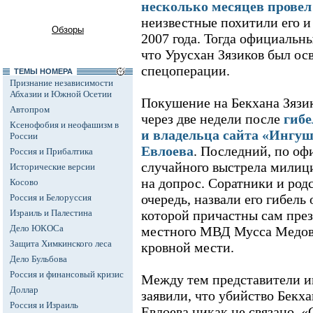
несколько месяцев провел
неизвестные похитили его и
Обзоры
2007 года. Тогда официальн
что Урусхан Зязиков был ос
спецоперации.
ТЕМЫ НОМЕРА
Признание независимости
Абхазии и Южной Осетии
Покушение на Бекхана Зязи
Автопром
через две недели после
гибе
Ксенофобия и неофашизм в
и владельца сайта «Ингу
России
Евлоева
. Последний, по оф
Россия и Прибалтика
случайного выстрела милици
Исторические версии
на допрос. Соратники и род
Косово
очередь, назвали его гибель
Россия и Белоруссия
Израиль и Палестина
которой причастны сам пре
Дело ЮКОСа
местного МВД Мусса Медов,
Защита Химкинского леса
кровной мести.
Дело Бульбова
Россия и финансовый кризис
Между тем представители и
Доллар
заявили, что убийство Бекх
Россия и Израиль
Евлоева никак не связано. 