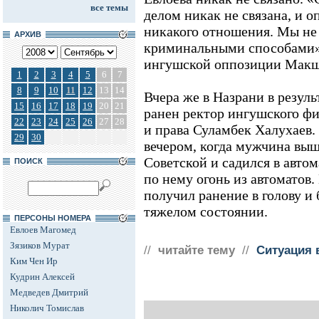
все темы
делом никак не связана, и о
никакого отношения. Мы не
АРХИВ
криминальными способами», 
ингушской оппозиции Макш
1
2
3
4
5
6
7
8
9
10
11
12
13
14
Вчера же в Назрани в резул
15
16
17
18
19
20
21
ранен ректор ингушского ф
22
23
24
25
26
27
28
и права Суламбек Халухаев
29
30
вечером, когда мужчина выш
Советской и садился в авто
ПОИСК
по нему огонь из автоматов.
получил ранение в голову и 
тяжелом состоянии.
ПЕРСОНЫ НОМЕРА
Евлоев Магомед
Зязиков Мурат
//
читайте тему
//
Ситуация 
Ким Чен Ир
Кудрин Алексей
Медведев Дмитрий
Николич Томислав