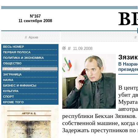
N°167
11 сентября 2008
//
Архив
/
ВЕСЬ НОМЕР
//
11.09.2008
ПЕРВАЯ ПОЛОСА
Зязик
ПОЛИТИКА И ЭКОНОМИКА
В Назра
ОБЩЕСТВО
президе
ПРОИСШЕСТВИЯ
ЗАГРАНИЦА
НАУКА
БИЗНЕС И ФИНАНСЫ
В цент
КУЛЬТУРА
убит д
СПОРТ
Мурата
КРОМЕ ТОГО
автотр
республики Бекхан Зязиков. 
собственной машине, когда 
Задержать преступников по 