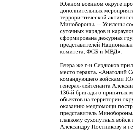
Южном военном округе про
дополнительных мероприят
террористической активност
Минобороны. -- Усилены со
суточных нарядов и карауло
сформирована дежурная гру
представителей Национальн
комитета, ФСБ и МВД».
Вчера же г-н Сердюков прил
место теракта. «Анатолий 
командующего войсками Юж
генерал-лейтенанта Алекса
136-й бригады о принятых 
объектов на территории окру
оказанию медпомощи постр
представитель Минобороны.
главкому сухопутных войск
Александру Постникову и г