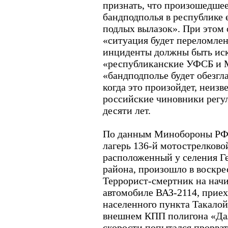
признать, что произошедшее 
бандподполья в республике 
подлых вылазок». При этом 
«ситуация будет переломлен
инциденты должны быть ис
«республиканские УФСБ и 
«бандподполье будет обезгл
когда это произойдет, неизв
российские чиновники регу
десяти лет.
По данным Минобороны РФ,
лагерь 136-й мотострелково
расположенный у селения Г
района, произошло в воскрес
Террорист-смертник на нач
автомобиле ВАЗ-2114, прие
населенного пункта Такалой
внешнем КПП полигона «Да
скорости попытался прорват