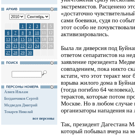
экстремистов. Расценено это
АРХИВ
«достаточно чувствительны
сами боевики, судя по собы
1
2
3
4
5
этот особо не почувствовали
6
7
8
9
10
11
12
активизировались.
13
14
15
16
17
18
19
20
21
22
23
24
25
26
Была ли диверсия под Буйн
27
28
29
30
ответом сепаратистов на не
заявление президента Медве
ПОИСК
совпадением, пока никто ск
кстати, что этот теракт мог
взрыва жилого дома в Буйнак
ПЕРСОНЫ НОМЕРА
(тогда погибло 64 человека)
Алиев Ильхам
терактов, которые потом пр
Богданчиков Сергей
Москве. Но в любом случае
Медведев Дмитрий
организаторы нападения на 
Токарев Николай
все персоны
Так, президент Дагестана 
который побывал вчера на м