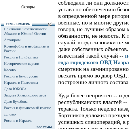
соблюдали ли они должност
Обзоры
устава по обеспечению безо
в определенной мере риторич
военные, но и многие други
ТЕМЫ НОМЕРА
говоря, не лучшим образом 
Признание независимости
Абхазии и Южной Осетии
обязанности, не новость. К 
Автопром
случай, когда силовики не 
Ксенофобия и неофашизм в
даже собственных объектов
России
известный такой случай --
п
Россия и Прибалтика
года городского ОВД Назр
Исторические версии
смертник на заминированно
Косово
въехать прямо во двор ОВД, 
Россия и Белоруссия
построение личного состава
Израиль и Палестина
Дело ЮКОСа
Куда более неприятен -- и д
Защита Химкинского леса
республиканских властей --
Дело Бульбова
теракта. Только неделю наз
Россия и финансовый кризис
Доллар
Бортников доложил президе
Россия и Израиль
успешных спецопераций, в р
все темы
уничтожены сразу несколько