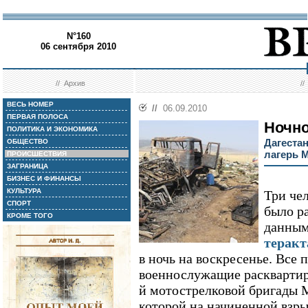
N°160
06 сентября 2010
//
Архив
/
ВЕСЬ НОМЕР
//
06.09.2010
ПЕРВАЯ ПОЛОСА
Ночно
ПОЛИТИКА И ЭКОНОМИКА
Дагеста
ОБЩЕСТВО
лагерь 
ПРОИСШЕСТВИЯ
ЗАГРАНИЦА
БИЗНЕС И ФИНАНСЫ
КУЛЬТУРА
Три чел
СПОРТ
было р
КРОМЕ ТОГО
данным
теракт
в ночь на воскресенье. Все 
военнослужащие расквартир
й мотострелковой бригады 
которой на начиненной взры