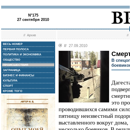
N°175
27 сентября 2010
//
Архив
/
ВЕСЬ НОМЕР
//
27.09.2010
ПЕРВАЯ ПОЛОСА
Смерт
ПОЛИТИКА И ЭКОНОМИКА
В спецо
ОБЩЕСТВО
боевико
ПРОИСШЕСТВИЯ
ЗАГРАНИЦА
БИЗНЕС И ФИНАНСЫ
КУЛЬТУРА
Дагест
СПОРТ
подверг
КРОМЕ ТОГО
смертн
это пр
проводившихся самими сило
пятницу неизвестный подорв
выставленного вокруг дома,
несколько боевиков. В резул