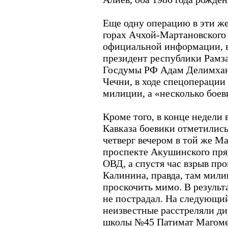
Еще одну операцию в эти ж
горах Ачхой-Мартановского
официальной информации, в
президент республики Рамз
Госдумы РФ Адам Делимхан
Чечни, в ходе спецоперации
милиции, а «несколько боев
Кроме того, в конце недели 
Кавказа боевики отметились
четверг вечером в той же М
проспекте Акушинского пря
ОВД, а спустя час взрыв пр
Калинина, правда, там мил
проскочить мимо. В результ
не пострадал. На следующий
неизвестные расстреляли д
школы №45 Патимат Магоме