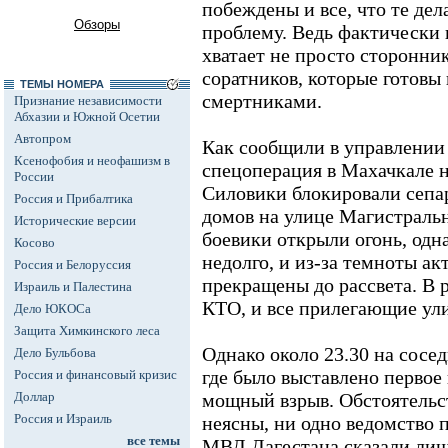
побеждены и все, что те дел
Обзоры
проблему. Ведь фактически 
хватает не просто сторонни
соратников, которые готовы
ТЕМЫ НОМЕРА
смертниками.
Признание независимости
Абхазии и Южной Осетии
Автопром
Как сообщили в управлении
Ксенофобия и неофашизм в
спецоперация в Махачкале н
России
Силовики блокировали сепа
Россия и Прибалтика
домов на улице Магистральн
Исторические версии
боевики открыли огонь, одн
Косово
недолго, и из-за темноты а
Россия и Белоруссия
прекращены до рассвета. В 
Израиль и Палестина
КТО, и все прилегающие ул
Дело ЮКОСа
Защита Химкинского леса
Однако около 23.30 на сосе
Дело Бульбова
где было выставлено первое
Россия и финансовый кризис
Доллар
мощный взрыв. Обстоятельст
Россия и Израиль
неясны, ни одно ведомство 
все темы
МВД Дагестана сказали лиш