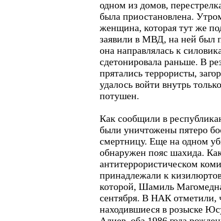
одном из домов, перестрелка
была приостановлена. Утро
женщина, которая тут же по
заявили в МВД, на ней был п
она направлялась к силовик
сдетонировала раньше. В рез
прятались террористы, заго
удалось войти внутрь только
потушен.
Как сообщили в республика
были уничтожены пятеро бое
смертницу. Еще на одном у
обнаружен пояс шахида. Ка
антитеррористическом коми
принадлежали к кизилюртов
которой, Шамиль Магомедна
сентября. В НАК отметили, 
находившиеся в розыске Ю
Алиев, оба 1986 года рожден