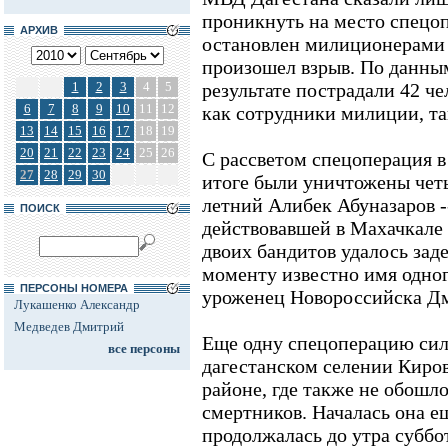
проникнуть на место спецоп
АРХИВ
остановлен милиционерами и
произошел взрыв. По данны
1
2
3
4
5
результате пострадали 42 че
6
7
8
9
10
11
12
как сотрудники милиции, та
13
14
15
16
17
18
19
20
21
22
23
24
25
26
С рассветом спецоперация в
27
28
29
30
итоге были уничтожены четы
летний Алибек Абуназаров -
ПОИСК
действовавшей в Махачкале 
двоих бандитов удалось зад
моменту известно имя одного
ПЕРСОНЫ НОМЕРА
уроженец Новороссийска Д
Лукашенко Александр
Медведев Дмитрий
Еще одну спецоперацию сил
все персоны
дагестанском селении Киро
районе, где также не обошло
смертников. Началась она ещ
продолжалась до утра суббо