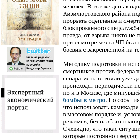
человек. В тот же день в од
Кизилюртовского района по
прорвать оцепление и смерт
блокированного спецслужбам
правда, от взрыва никто не 
при осмотре места ЧП был 
боевик с закрепленной на т
Методику подготовки и испо
смертников против федерал
сепаратисты освоили уже да
происходят периодически не
но и в Москве, где минувше
бомбы в метро
. Но события
что использовать камикадзе
в массовом порядке и, услов
режиме», без особого плани
Очевидно, что такая ситуаци
которые постоянно твердят,