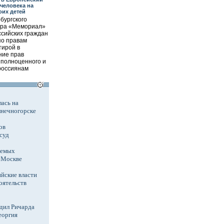
 человека на
оих детей
бургского
тра «Мемориал»
ссийских граждан
по правам
тирой в
ние прав
 полноценного и
россиянам
ась на
лнечногорске
ов
суд
аемых
в Москве
йские власти
оятельств
дил Ричарда
еоргия