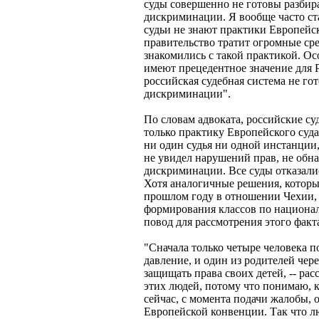
суды совершенно не готовы разбира
дискриминации. Я вообще часто ст
судьи не знают практики Европейск
правительство тратит огромные сре
знакомились с такой практикой. Ос
имеют прецедентное значение для Р
российская судебная система не го
дискриминации".
По словам адвоката, российские с
только практику Европейского суда,
ни один судья ни одной инстанции,
не увидел нарушений прав, не обн
дискриминации. Все суды отказалис
Хотя аналогичные решения, которы
прошлом году в отношении Чехии, 
формирования классов по национал
повод для рассмотрения этого факт
"Сначала только четыре человека п
давление, и один из родителей чере
защищать права своих детей, -- рас
этих людей, потому что понимаю, к
сейчас, с момента подачи жалобы, 
Европейской конвенции. Так что лю