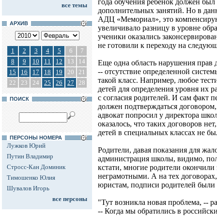
года обучения ребенок должен был 
все темы
дополнительных занятий. Но в дан
АДЦ «Мемориал», это компенсирую
АРХИВ
увеличивало разницу в уровне обр
ученики оказались законсервирова
не готовили к переходу на следую
1
2
3
4
5
6
7
8
9
10
11
12
13
14
Еще одна область нарушения прав д
-- отсутствие определенной систем
15
16
17
18
19
20
21
такой класс. Например, любое тес
22
23
24
25
26
27
28
детей для определения уровня их р
с согласия родителей. И сам факт п
ПОИСК
должен подтверждаться договором,
адвокат попросил у директора шк
оказалось, что таких договоров нет
детей в специальных классах не бы
ПЕРСОНЫ НОМЕРА
Лужков Юрий
Родители, давая показания для жал
Путин Владимир
администрация школы, видимо, пол
Стросс-Кан Доминик
кстати, многие родители окончили 
неграмотными. А на тех договорах
Тимошенко Юлия
юристам, подписи родителей были
Шувалов Игорь
все персоны
"Тут возникла новая проблема, -- 
-- Когда мы обратились в российски