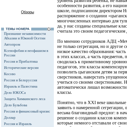
уровень развития ребенка, не навы
особенности развития, а его нацио
школе, подписанном директором Н
Обзоры
распоряжение о создании «цыганск
многочисленных интервью для тул
да, у нас созданы специальные кла
ТЕМЫ НОМЕРА
считала это своим педагогическим
Признание независимости
Абхазии и Южной Осетии
По мнению сотрудников АДЦ «Мемо
Автопром
не только сегрегация, но и другое 
Ксенофобия и неофашизм в
низкое качество образования: част
России
в этих классах, а часть предметов,
Россия и Прибалтика
сводилась к примитивному уровню
педагогов, эти классы компенсир
Исторические версии
позволить цыганским детям за перв
Косово
сверстников, наверстать упущенно
Россия и Белоруссия
учиться со своими сверстниками. 
Израиль и Палестина
автоматически лишал возможности 
классы.
Дело ЮКОСа
Защита Химкинского леса
Понятно, что в XXI веке школьные 
Дело Бульбова
заявить о намеренной сегрегации, 
Россия и финансовый кризис
весьма благовидный предлог: в нач
Доллар
решение о создании классов компе
которые немного отставали от свои
Россия и Израиль