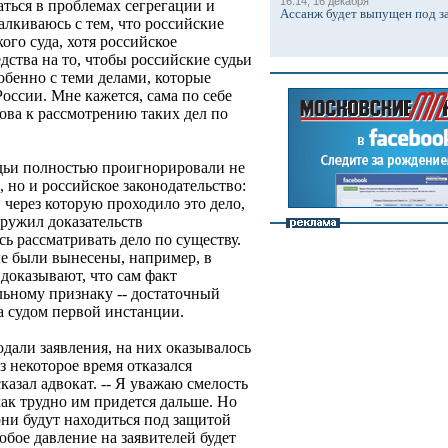
16:14, 16 декабря
ться в проблемах сегрегации и
Ассанж будет выпущен под з
алкиваюсь с тем, что российские
ого суда, хотя российское
дства на то, чтобы российские судьи
обенно с теми делами, которые
оссии. Мне кажется, сама по себе
това к рассмотрению таких дел по
удьи полностью проигнорировали не
 но и российское законодательство:
 через которую проходило это дело,
аружил доказательств
ь рассматривать дело по существу.
е были вынесены, например, в
доказывают, что сам факт
ьному признаку -- достаточный
а судом первой инстанции.
одали заявления, на них оказывалось
з некоторое время отказался
сказал адвокат. -- Я уважаю смелость
ак трудно им придется дальше. Но
они будут находиться под защитой
бое давление на заявителей будет