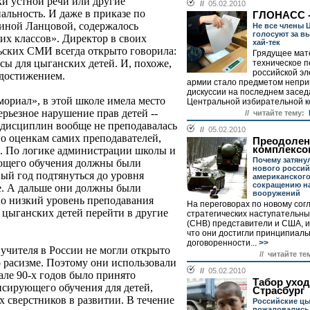
ки устной речи или другие
//
05.02.2010
нальность. И даже в приказе по
ГЛОНАСС --
иной Ланцовой, содержалось
Не все члены 
голосуют за в
их классов». Директор в своих
хай-тек
ьских СМИ всегда открыто говорила:
Грядущее мат
ссы для цыганских детей. И, похоже,
техническое 
российской э
 достижением.
армии стало предметом непри
дискуссии на последнем засе
риал», в этой школе имела место
Центральной избирательной ко
серьезное нарушение прав детей --
// читайте тему:
ь дисциплин вообще не преподавалась
//
05.02.2010
 по оценкам самих преподавателей,
Преодолен
комплексо
. По логике администрации школы и
Почему затяну
ующего обучения должны были
нового россий
ый год подтянуться до уровня
американского
сокращению н
е. А дальше они должны были
вооружений
Но низкий уровень преподавания
На переговорах по новому со
цыганских детей перейти в другие
стратегических наступательн
(СНВ) представители и США, и
что они достигли принципиаль
договоренности...
>>
учителя в России не могли открыто
// читайте те
о расизме. Поэтому они использовали
//
05.02.2010
але 90-х годов было принято
Табор уход
нсирующего обучения для детей,
Страсбург
х сверстников в развитии. В течение
Российские цы
пожаловались