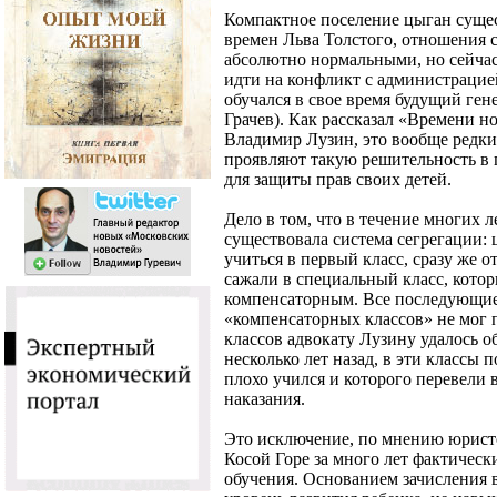
Компактное поселение цыган сущест
времен Льва Толстого, отношения 
абсолютно нормальными, но сейчас
идти на конфликт с администрацие
обучался в свое время будущий ге
Грачев). Как рассказал «Времени 
Владимир Лузин, это вообще редки
проявляют такую решительность в 
для защиты прав своих детей.
Дело в том, что в течение многих 
существовала система сегрегации:
учиться в первый класс, сразу же 
сажали в специальный класс, котор
компенсаторным. Все последующие 
«компенсаторных классов» не мог 
классов адвокату Лузину удалось о
несколько лет назад, в эти классы 
плохо учился и которого перевели 
наказания.
Это исключение, по мнению юристо
Косой Горе за много лет фактическ
обучения. Основанием зачисления в 