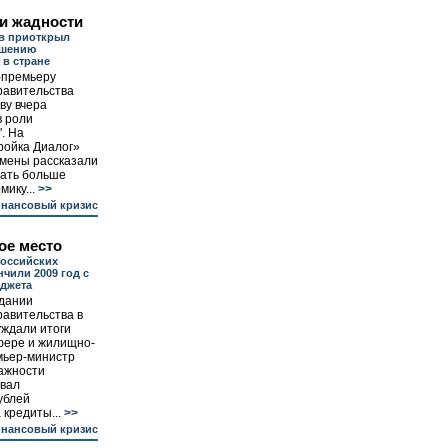
 и жадности
в приоткрыл
чшению
 в стране
-премьеру
равительства
ву вчера
в роли
. На
ройка Диалог»
мены рассказали
вать больше
ику...
>>
инансовый кризис
ое место
российских
нчили 2009 год с
джета
едании
авительства в
уждали итоги
фере и жилищно-
мьер-министр
ажности
овал
ублей
кредиты...
>>
инансовый кризис