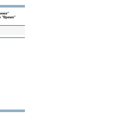
ремя"
о "Время"