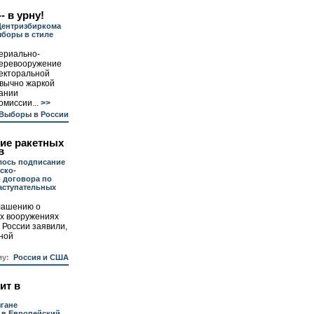
 в урну!
Центризбиркома
ыборы в стиле
ериально-
перевооружение
лекторальной
вычно жаркой
дании
миссии...
>>
Выборы в России
ие ракетных
в
лось подписание
ско-
 договора по
аступательных
глашению о
ых вооружениях
 России заявили,
ной
му:
Россия и США
ит в
гане
 в Европейский