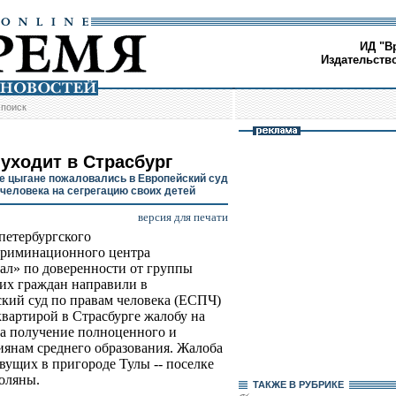
ИД "В
Издательств
/
поиск
 уходит в Страсбург
е цыгане пожаловались в Европейский суд
 человека на сегрегацию своих детей
версия для печати
етербургского
криминационного центра
л» по доверенности от группы
их граждан направили в
кий суд по правам человека (ЕСПЧ)
квартирой в Страсбурге жалобу на
на получение полноценного и
янам среднего образования. Жалоба
вущих в пригороде Тулы -- поселке
Поляны.
ТАКЖЕ В РУБРИКЕ