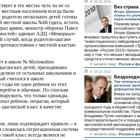
//
05.02.2010
вует в тех местах чуть ли не со
Без страха
с местным населением всегда были
Игорь Шувало
планы по улу
 родители нескольких детей готовы
инвестклимата
й местной школы №66 (здесь, кстати,
Первому вице
нерал армии, министр обороны Павел
российского п
Игорю Шувало
новостей» адвокат АДЦ «Мемориал»
впервые пришлось выступить 
й случай, когда родители-цыгане
"инвестиционного омбудсмена"
противостоянии с местной властью
организованном компанией «Т
форуме «Россия-2010» бизнес
ему о том, что мешает вклады
средств в отечественную эконом
лет в школе № 66спокойно
// читайте тему:
Россия и ф
 цыганских детей, приходивших
//
05.02.2010
отделяли от остальных школьников и
Бездоходн
ый считался в школе
Три четверти 
годы ни один ребенок из этих
регионов зако
дефицитом бю
перейти в обычные. По спискам
Вчера на зас
бнаружить, что только однажды,
президиума пр
попал ребенок- нецыган, который
основном обс
в цыганский класс в качестве
ушедшего года в бюджетной с
коммунальном хозяйстве. Пре
Владимир Путин напомнил о в
благотворительности и порад
в, лишь подтверждает правило -- в
автолюбителей миллиардом р
и сложилась сегрегационная система
государственной поддержки на 
// читайте тему:
Россия и ф
такой класс всегда являлся не