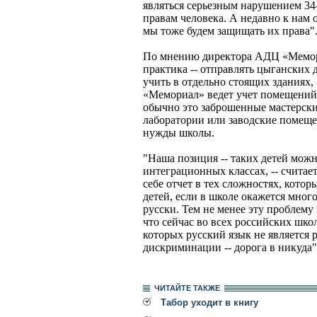
являться серьезным нарушением 34
правам человека. А недавно к нам 
мы тоже будем защищать их права"
По мнению директора АДЦ «Мемор
практика -- отправлять цыганских 
учить в отдельно стоящих зданиях,
«Мемориал» ведет учет помещений,
обычно это заброшенные мастерски
лаборатории или заводские помещ
нужды школы.
"Наша позиция -- таких детей можн
интеграционных классах, -- считае
себе отчет в тех сложностях, кото
детей, если в школе окажется мног
русски. Тем не менее эту проблему
что сейчас во всех российских школ
которых русский язык не является 
дискриминации -- дорога в никуда"
ЧИТАЙТЕ ТАКЖЕ
Табор уходит в книгу