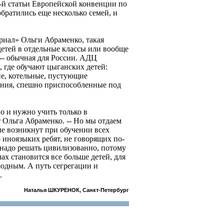
-й статьи Европейской конвенции по
обратились еще несколько семей, и
.
иал» Ольги Абраменко, такая
детей в отдельные классы или вообще
 -- обычная для России. АДЦ
 где обучают цыганских детей:
е, котельные, пустующие
ения, спешно приспособленные под
о и нужно учить только в
т Ольга Абраменко. -- Но мы отдаем
рые возникнут при обучении всех
о иноязыких ребят, не говорящих по-
 надо решать цивилизованно, потому
ах становится все больше детей, для
родным. А путь сегрегации и
.
Наталья ШКУРЕНОК, Санкт-Петербург