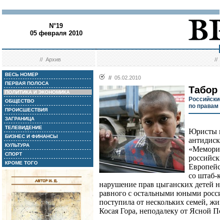
N°19
05 февраля 2010
//
Архив
/
ВЕСЬ НОМЕР
//
05.02.2010
ПЕРВАЯ ПОЛОСА
Табор
ПОЛИТИКА И ЭКОНОМИКА
Российски
ОБЩЕСТВО
по правам
ПРОИСШЕСТВИЯ
ЗАГРАНИЦА
ТЕЛЕВИДЕНИЕ
Юристы п
БИЗНЕС И ФИНАНСЫ
антидис
КУЛЬТУРА
«Мемориа
СПОРТ
российск
КРОМЕ ТОГО
Европейс
со штаб-
нарушение прав цыганских детей 
равного с остальными юными росси
поступила от нескольких семей, жи
Косая Гора, неподалеку от Ясной 