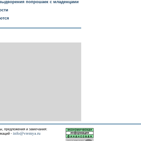
выдворения попрошаек с младенцами
ости
ются
, предложения и замечания:
info@vremya.ru
икаций -