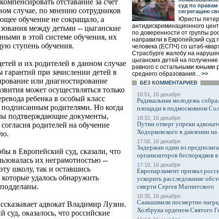
компенсировать отставание за счет
суд по правам
ном случае, по мнению сотрудников
сегрегацию св
щее обучение не сокращало, а
Юристы петер
антидискриминационного цен
азования между детьми -- цыганские
по доверенности от группы ро
нными в этой системе обучения, их
направили в Европейский суд 
щую ступень обучения.
человека (ЕСПЧ) со штаб-квар
Страсбурге жалобу на наруше
цыганских детей на получение
етей и их родителей в данном случае
равного с остальными юными 
ы гарантий при зачислении детей в
среднего образования...
>>
тирование или диагностирование
БЕЗ КОМMЕНТАРИЕВ
азвития может осуществляться только
18:51, 16 декабря
еревода ребенка в особый класс
Радикальная молодежь собрал
 подписанным родителями. Но когда
площади в подмосковном Со
олы подтверждающие документы,
18:32, 16 декабря
Путин отверг упреки адвокат
, согласия родителей на обучение
Ходорковского в давлении на 
ло.
17:58, 16 декабря
Задержан один из предполаг
обы в Европейский суд, сказали, что
организаторов беспорядков 
ьзовалась их неграмотностью --
17:10, 16 декабря
эту школу, так и оставшись
Европарламент призвал росси
, которые удалось обнаружить
ускорить расследование обст
 подделаны.
смерти Сергея Магнитского
16:35, 16 декабря
Саакашвили посмертно награ
рассказывает адвокат Владимир Лузин.
Холбрука орденом Святого Г
й суд, оказалось, что российские