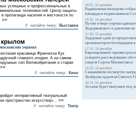
18:51, 16 декабря
амых успешных и профессиональных в
Радикальная молодежь собрал
риминальных теленовостей. Центр защиты
площади в подмосковном Со
 в пропаганде насилия и жестокости по
>>
.
18:32, 16 декабря
Путин отверг упреки адвокат
// читайте тему:
Выставки
Ходорковского в давлении на 
17:58, 16 декабря
Задержан один из предполаг
 крылом
организаторов беспорядков 
 московских экранах
17:10, 16 декабря
Европарламент призвал росси
ноглазая красавица Франческа Кук
ускорить расследование обст
дручной главного злодея. А на самом
смерти Сергея Магнитского
оздушных сил Великобритании и старая
>>
16:35, 16 декабря
Саакашвили посмертно награ
// читайте тему:
Кино
Холбрука орденом Святого Г
16:14, 16 декабря
Ассанж будет выпущен под з
 пройдет интерактивный театральный
>>
е пространство искусства)»...
// читайте тему:
Театр