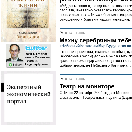
«Айдан-галерея», входящая в число с
столице, внезапно оказалась героем к
прав животных «Вита» обвинил галерею
отношению к братьям нашим меньшим..
//
14.10.2004
Махну серебряным тебе
«Небесный Капитан и Мир Будущего» на
По всем приметам, включая особые, од
(Анжелина Джоли) должна была быть по
деле она командир авианосца военно-в
добрая знакомая Небесного Капитана...
//
14.10.2004
Театр на мониторе
С 15 по 22 октября 2004 года в Москве
фестиваль «Театральная паутина (Едино