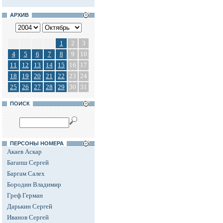
АРХИВ
1
2
3
4
5
6
7
8
9
10
11
12
13
14
15
16
17
18
19
20
21
22
23
24
25
26
27
28
29
30
31
ПОИСК
ПЕРСОНЫ НОМЕРА
Акаев Аскар
Багапш Сергей
Баргам Салех
Бородин Владимир
Греф Герман
Дарькин Сергей
Иванов Сергей