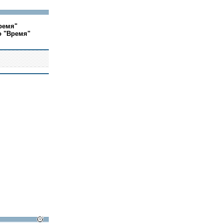
ремя"
о "Время"