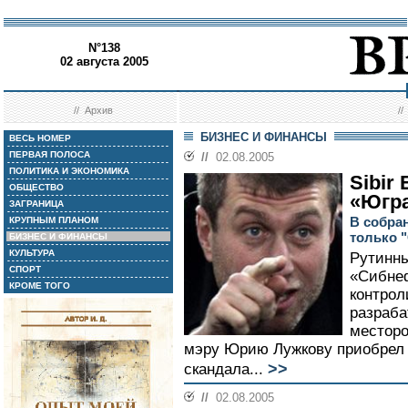
N°138
02 августа 2005
//
Архив
/
БИЗНЕС И ФИНАНСЫ
ВЕСЬ НОМЕР
ПЕРВАЯ ПОЛОСА
//
02.08.2005
ПОЛИТИКА И ЭКОНОМИКА
Sibir
ОБЩЕСТВО
«Югр
ЗАГРАНИЦА
В собра
КРУПНЫМ ПЛАНОМ
только 
БИЗНЕС И ФИНАНСЫ
КУЛЬТУРА
Рутинн
СПОРТ
«Сибнеф
КРОМЕ ТОГО
контрол
разраб
месторо
мэру Юрию Лужкову приобрел 
>>
скандала...
//
02.08.2005