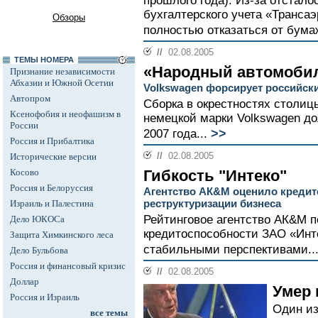
прошлого года). Из-за отстало
бухгалтерского учета «Трансаэ
Обзоры
полностью отказаться от бума
//
02.08.2005
ТЕМЫ НОМЕРА
«Народный автомобил
Признание независимости
Абхазии и Южной Осетии
Volkswagen форсирует российск
Автопром
Сборка в окрестностях столиц
Ксенофобия и неофашизм в
немецкой марки Volkswagen до
России
>>
2007 года...
Россия и Прибалтика
//
02.08.2005
Исторические версии
Косово
Гибкость "Интеко"
Россия и Белоруссия
Агентство АК&M оценило кредит
реструктуризации бизнеса
Израиль и Палестина
Рейтинговое агентство АК&M п
Дело ЮКОСа
кредитоспособности ЗАО «Инте
Защита Химкинского леса
стабильными перспективами..
Дело Бульбова
Россия и финансовый кризис
//
02.08.2005
Доллар
Умер 
Россия и Израиль
Один и
все темы