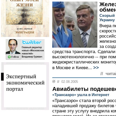
Желе
обме
Скорый 
Украину
Вчера п
скорост
российс
железно
за созд
средства транспорта. Сделали
высокотехнологично -- при п
жидкокристаллических монитор
>>
в Москве и Киеве...
// чита
//
02.08.2005
Авиабилеты подешев
«Трансаэро» ушла в Интернет
«Трансаэро» стала второй рос
наладившей продажу билетов 
стране эту услугу внедрила к