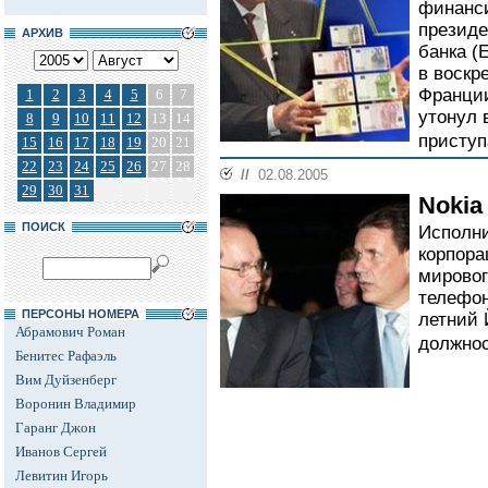
финанси
президе
АРХИВ
банка (
в воскр
Франции
1
2
3
4
5
6
7
утонул 
8
9
10
11
12
13
14
приступ
15
16
17
18
19
20
21
22
23
24
25
26
27
28
//
02.08.2005
29
30
31
Nokia
ПОИСК
Исполни
корпора
мировог
телефон
ПЕРСОНЫ НОМЕРА
летний 
Абрамович Роман
должнос
Бенитес Рафаэль
Вим Дуйзенберг
Воронин Владимир
Гаранг Джон
Иванов Сергей
Левитин Игорь