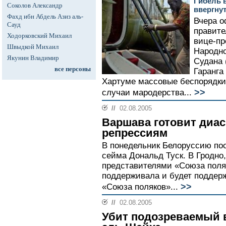
Гибель 
Соколов Александр
ввергнут
Фахд ибн Абдель Азиз аль-
Вчера 
Сауд
правите
Ходорковский Михаил
вице-пр
Швыдкой Михаил
Народн
Якунин Владимир
Судана 
все персоны
Гаранга
Хартуме массовые беспорядки 
>>
случаи мародерства...
//
02.08.2005
Варшава готовит диас
репрессиям
В понедельник Белоруссию пос
сейма Дональд Туск. В Гродно
представителями «Союза поляк
поддерживала и будет поддер
>>
«Союза поляков»...
//
02.08.2005
Убит подозреваемый 