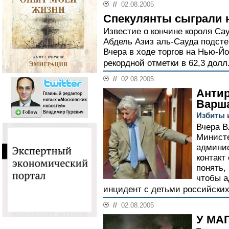
//
02.08.2005
Спекулянты сыграли н
Известие о кончине короля Са
Абдель Азиз аль-Сауда подсте
Вчера в ходе торгов на Нью-Й
рекордной отметки в 62,3 долл.
//
02.08.2005
Антир
Варш
Избиты 
Вчера В
Министе
админис
контакт
понять,
чтобы а
инцидент с детьми российских
//
02.08.2005
У МА