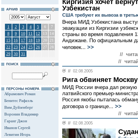
Киргизия хочет верну
Узбекистан
АРХИВ
США требуют их вывоза в треть
Вчера МИД Узбекистана высту
1
2
3
4
5
6
7
эвакуации из Киргизии узбекс
8
9
10
11
12
13
14
страны во время подавления 1
Андижане. По официальным да
15
16
17
18
19
20
21
>>
человек...
22
23
24
25
26
27
28
29
30
31
// чита
// чита
ПОИСК
//
02.08.2005
Рига обвиняет Москву
МИД России вчера дал резкую
ПЕРСОНЫ НОМЕРА
латвийского премьер-министра
Абрамович Роман
Россия якобы пыталась обману
Бенитес Рафаэль
>>
договора о границе...
Вим Дуйзенберг
// чита
Воронин Владимир
Гаранг Джон
//
02.08.2005
Иванов Сергей
Судан
Левитин Игорь