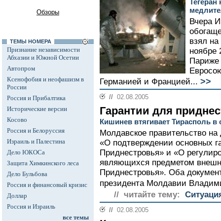
Тегеран
медлите
Обзоры
Вчера И
обогаще
взял на
ТЕМЫ НОМЕРА
Признание независимости
ноябре 
Абхазии и Южной Осетии
Париже 
Автопром
Евросою
Ксенофобия и неофашизм в
>>
Германией и Францией...
России
//
02.08.2005
Россия и Прибалтика
Гарантии для придне
Исторические версии
Косово
Кишинев втягивает Тирасполь в 
Россия и Белоруссия
Молдавское правительство на 
Израиль и Палестина
«О подтверждении основных г
Приднестровья» и «О регулиро
Дело ЮКОСа
являющихся предметом внешне
Защита Химкинского леса
Приднестровья». Оба докумен
Дело Бульбова
президента Молдавии Владими
Россия и финансовый кризис
// читайте тему:
Ситуаци
Доллар
Россия и Израиль
//
02.08.2005
все темы