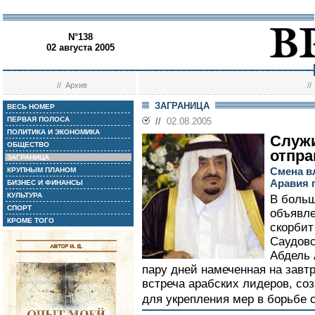
N°138
02 августа 2005
//
Архив
/
ЗАГРАНИЦА
ВЕСЬ НОМЕР
ПЕРВАЯ ПОЛОСА
//
02.08.2005
ПОЛИТИКА И ЭКОНОМИКА
Служ
ОБЩЕСТВО
отпра
ЗАГРАНИЦА
Смена в
КРУПНЫМ ПЛАНОМ
Аравия 
БИЗНЕС И ФИНАНСЫ
КУЛЬТУРА
В больш
СПОРТ
объявле
КРОМЕ ТОГО
скорбит
Саудовс
Абдель 
пару дней намеченная на завт
встреча арабских лидеров, со
для укрепления мер в борьбе 