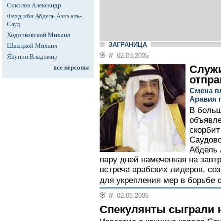
Соколов Александр
Фахд ибн Абдель Азиз аль-
Сауд
Ходорковский Михаил
ЗАГРАНИЦА
Швыдкой Михаил
//
02.08.2005
Якунин Владимир
Служ
все персоны
отпра
Смена в
Аравия 
В больш
объявле
скорбит
Саудовс
Абдель 
пару дней намеченная на завт
встреча арабских лидеров, со
для укрепления мер в борьбе с
//
02.08.2005
Спекулянты сыграли н