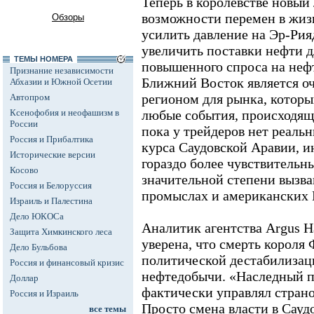
Теперь в королевстве новый
возможности перемен в жи
Обзоры
усилить давление на Эр-Рия
увеличить поставки нефти д
ТЕМЫ НОМЕРА
повышенного спроса на неф
Признание независимости
Ближний Восток является о
Абхазии и Южной Осетии
регионом для рынка, которы
Автопром
Ксенофобия и неофашизм в
любые события, происходящ
России
пока у трейдеров нет реаль
Россия и Прибалтика
курса Саудовской Аравии, и
Исторические версии
гораздо более чувствитель
Косово
значительной степени вызва
Россия и Белоруссия
промыслах и американских
Израиль и Палестина
Дело ЮКОСа
Аналитик агентства Argus Н
Защита Химкинского леса
уверена, что смерть короля 
Дело Бульбова
политической дестабилизац
Россия и финансовый кризис
нефтедобычи. «Наследный пр
Доллар
фактически управлял страно
Россия и Израиль
Просто смена власти в Сауд
все темы