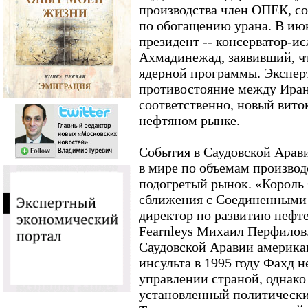
производства член ОПЕК, с
по обогащению урана. В июн
президент -- консерватор-и
Ахмадинежад, заявивший, ч
ядерной программы. Эксперт
противостояние между Иран
соответственно, новый вито
нефтяном рынке.
События в Саудовской Арав
в мире по объемам производс
подогретый рынок. «Король
сближения с Соединенными 
директор по развитию нефт
Fearnleys Михаил Перфилов.
Саудовской Аравии америка
инсульта в 1995 году Фахд н
управлении страной, однако
установленный политический