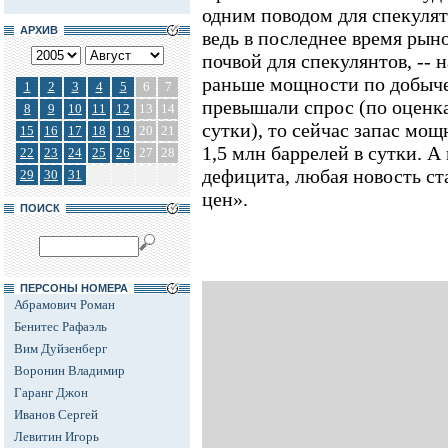
одним поводом для спекуля
АРХИВ
ведь в последнее время рын
почвой для спекулянтов, -- 
раньше мощности по добыч
1
2
3
4
5
6
7
превышали спрос (по оценка
8
9
10
11
12
13
14
сутки), то сейчас запас мощ
15
16
17
18
19
20
21
1,5 млн баррелей в сутки. А
22
23
24
25
26
27
28
дефицита, любая новость ст
29
30
31
цен».
ПОИСК
ПЕРСОНЫ НОМЕРА
Абрамович Роман
Бенитес Рафаэль
Вим Дуйзенберг
Воронин Владимир
Гаранг Джон
Иванов Сергей
Левитин Игорь