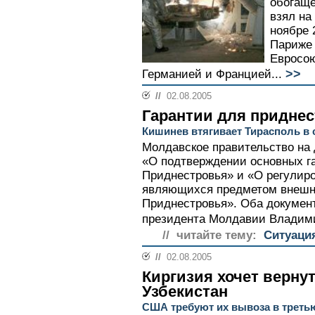
обогаще
взял на
ноябре 
Париже 
Евросою
>>
Германией и Францией...
//
02.08.2005
Гарантии для придне
Кишинев втягивает Тирасполь в 
Молдавское правительство на 
«О подтверждении основных г
Приднестровья» и «О регулиро
являющихся предметом внешне
Приднестровья». Оба докумен
президента Молдавии Владими
// читайте тему:
Ситуаци
//
02.08.2005
Киргизия хочет верну
Узбекистан
США требуют их вывоза в треть