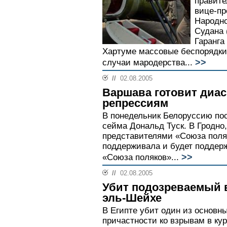
правите
вице-пр
Народн
Судана 
Гаранга
Хартуме массовые беспорядки 
>>
случаи мародерства...
//
02.08.2005
Варшава готовит диас
репрессиям
В понедельник Белоруссию пос
сейма Дональд Туск. В Гродно
представителями «Союза поляк
поддерживала и будет поддер
>>
«Союза поляков»...
//
02.08.2005
Убит подозреваемый 
эль-Шейхе
В Египте убит один из основн
причастности ко взрывам в к