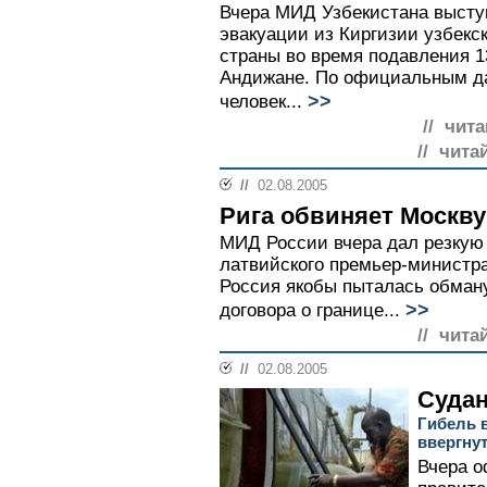
Вчера МИД Узбекистана высту
эвакуации из Киргизии узбекс
страны во время подавления 1
Андижане. По официальным да
>>
человек...
// чита
// чита
//
02.08.2005
Рига обвиняет Москву
МИД России вчера дал резкую
латвийского премьер-министра
Россия якобы пыталась обману
>>
договора о границе...
// чита
//
02.08.2005
Судан
Гибель 
ввергнут
Вчера 