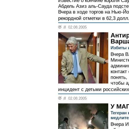
Известие о кончине короля Са
Абдель Азиз аль-Сауда подсте
Вчера в ходе торгов на Нью-Й
рекордной отметки в 62,3 долл.
//
02.08.2005
Антир
Варш
Избиты 
Вчера В
Министе
админис
контакт
понять,
чтобы а
инцидент с детьми российских
//
02.08.2005
У МА
Тегеран
медлите
Вчера И