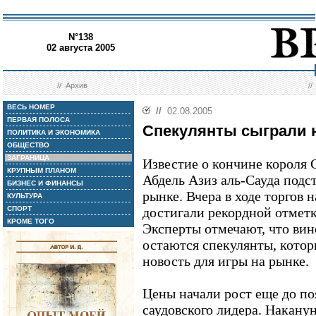
N°138
02 августа 2005
//
Архив
/
ВЕСЬ НОМЕР
//
02.08.2005
ПЕРВАЯ ПОЛОСА
Спекулянты сыграли н
ПОЛИТИКА И ЭКОНОМИКА
ОБЩЕСТВО
ЗАГРАНИЦА
Известие о кончине короля 
КРУПНЫМ ПЛАНОМ
Абдель Азиз аль-Сауда подс
БИЗНЕС И ФИНАНСЫ
рынке. Вчера в ходе торгов
КУЛЬТУРА
СПОРТ
достигали рекордной отметки
КРОМЕ ТОГО
Эксперты отмечают, что ви
остаются спекулянты, кото
новость для игры на рынке.
Цены начали рост еще до по
саудовского лидера. Накану