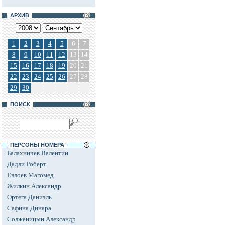
АРХИВ
1
2
3
4
5
6
7
8
9
10
11
12
13
14
15
16
17
18
19
20
21
22
23
24
25
26
27
28
29
30
ПОИСК
ПЕРСОНЫ НОМЕРА
Балахничев Валентин
Дадли Роберт
Евлоев Магомед
Жилкин Александр
Ортега Даниэль
Сафина Динара
Солженицын Александр