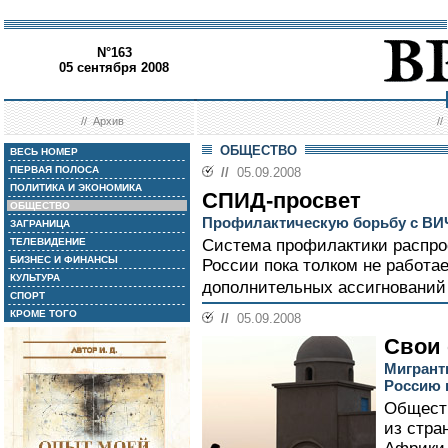
N°163
05 сентября 2008
//
Архив
/
ОБЩЕСТВО
ВЕСЬ НОМЕР
ПЕРВАЯ ПОЛОСА
//
05.09.2008
ПОЛИТИКА И ЭКОНОМИКА
СПИД-просвет
ОБЩЕСТВО
Профилактическую борьбу с ВИЧ
ЗАГРАНИЦА
ТЕЛЕВИДЕНИЕ
Система профилактики распро
БИЗНЕС И ФИНАНСЫ
России пока толком не работа
КУЛЬТУРА
дополнительных ассигнований 
СПОРТ
КРОМЕ ТОГО
//
05.09.2008
Свои 
Мигрант
Россию 
Общест
из стра