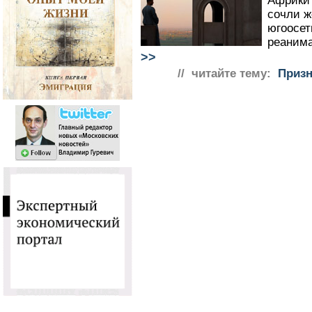
Африки 
сочли ж
югоосет
реанима
>>
// читайте тему:
Призн