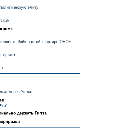
 политическую элиту
тским
игром»
 «принять бой» в штаб-квартире ОБСЕ
о тупика
сть
ежит через Уэльс
ев
анду
нально держать Гиггза
сюрпризов