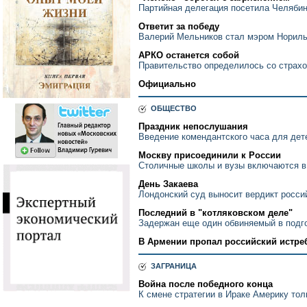
Партийная делегация посетила Челяби
Ответит за победу
Валерий Мельников стал мэром Норильс
АРКО останется собой
Правительство определилось со страх
Официально
ОБЩЕСТВО
Праздник непослушания
Введение комендантского часа для дет
Москву присоединили к России
Столичные школы и вузы включаются в
День Закаева
Лондонский суд выносит вердикт росси
Последний в "котляковском деле"
Задержан еще один обвиняемый в подг
В Армении пропал российский истре
ЗАГРАНИЦА
Война после победного конца
К смене стратегии в Ираке Америку тол