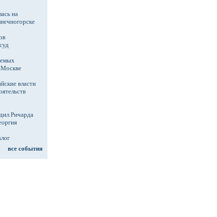
ась на
лнечногорске
ов
суд
аемых
в Москве
йские власти
оятельств
дил Ричарда
еоргия
алог
все события