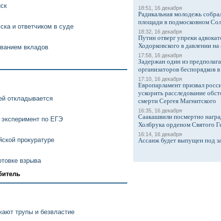
нск
18:51, 16 декабря
Радикальная молодежь собрал
площади в подмосковном Со
ка и ответчиком в суде
18:32, 16 декабря
Путин отверг упреки адвокат
Ходорковского в давлении на 
ованием вкладов
17:58, 16 декабря
Задержан один из предполаг
организаторов беспорядков 
17:10, 16 декабря
Европарламент призвал росси
ускорить расследование обст
ей откладывается
смерти Сергея Магнитского
16:35, 16 декабря
Саакашвили посмертно награ
 эксперимент по ЕГЭ
Холбрука орденом Святого Г
16:14, 16 декабря
йской прокуратуре
Ассанж будет выпущен под з
отовке взрыва
битель
кают трупы и безвластие