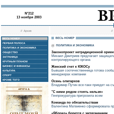
N°212
13 ноября 2003
//
Архив
/
ВЕСЬ НОМЕР
ВЕСЬ НОМЕР
ПЕРВАЯ ПОЛОСА
ПОЛИТИКА И ЭКОНОМИКА
ПОЛИТИКА И ЭКОНОМИКА
Законопроект нетрадиционной ориен
ОБЩЕСТВО
Михаил Дмитриев предлагает защищать
ЗАГРАНИЦА
контролирующего органа
КРУПНЫМ ПЛАНОМ
БИЗНЕС И ФИНАНСЫ
Женский счет к ЮКОСу
Бывшая соотечественница готова сооб
КУЛЬТУРА
менеджерах компании
СПОРТ
КРОМЕ ТОГО
Осень олигархов
Владимир Путин все-таки приедет на 
"С ними рядом стоять нельзя»
Генпрокуратура пригрозила всем
Команда по обязательствам
Валентина Матвиенко сформировала пр
«Яблоко» борется с загрязнением