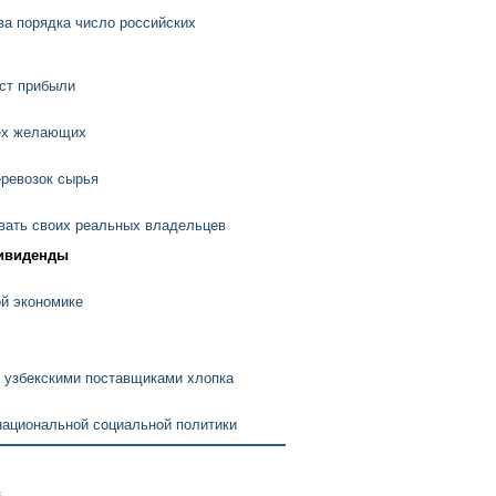
ва порядка число российских
ст прибыли
сех желающих
еревозок сырья
вать своих реальных владельцев
дивиденды
ой экономике
 узбекскими поставщиками хлопка
национальной социальной политики
в