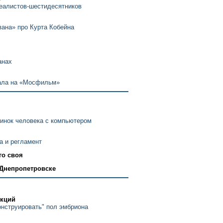
еалистов-шестидесятников
ана» про Курта Кобейна
анах
хала на «Мосфильм»
инок человека с компьютером
а и регламент
го своя
Днепропетровске
нкций
онструировать" пол эмбриона