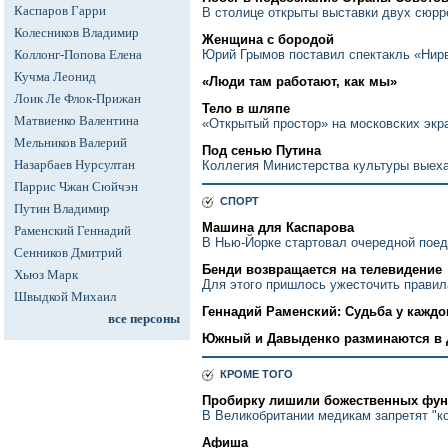
Каспаров Гарри
В столице открыты выставки двух сюрр
Колесников Владимир
Женщина с бородой
Коллонг-Попова Елена
Юрий Грымов поставил спектакль «Нирв
Кучма Леонид
«Люди там работают, как мы»
Лоик Ле Флок-Прижан
Тело в шляпе
Матвиенко Валентина
«Открытый простор» на московских экр
Мельников Валерий
Под сенью Путина
Назарбаев Нурсултан
Коллегия Министерства культуры вые
Паррис Чжан Сюйчэн
СПОРТ
Путин Владимир
Машина для Каспарова
Раменский Геннадий
В Нью-Йорке стартовал очередной поед
Сенников Дмитрий
Бенди возвращается на телевидение
Хьюз Марк
Для этого пришлось ужесточить правил
Швыдкой Михаил
Геннадий Раменский: Судьба у каждо
все персоны
Южный и Давыденко разминаются в 
КРОМЕ ТОГО
Пробирку лишили божественных фу
В Великобритании медикам запретят "к
Афиша