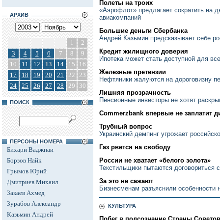
Полеты на троих
«Аэрофлот» предлагает сократить на д
АРХИВ
авиакомпаний
Большие деньги Сбербанка
Андрей Казьмин предсказывает себе ро
1
2
Кредит жилищного доверия
3
4
5
6
7
8
9
Ипотека может стать доступной для в
10
11
12
13
14
15
16
Железные претензии
17
18
19
20
21
22
23
Нефтяники жалуются на дороговизну п
24
25
26
27
28
29
30
Лишняя прозрачность
Пенсионные инвесторы не хотят раскры
ПОИСК
Commerzbank впервые не заплатит 
Трубный вопрос
Украинский демпинг угрожает российск
ПЕРСОНЫ НОМЕРА
Газ рвется на свободу
Бихари Ваджпаи
Борзов Найк
России не хватает «белого золота»
Текстильщики пытаются договориться с
Грымов Юрий
За это не сажают
Дмитриев Михаил
Бизнесменам разъяснили особенности 
Закаев Ахмед
Зурабов Александр
КУЛЬТУРА
Казьмин Андрей
Побег в подсознание Страны Совето