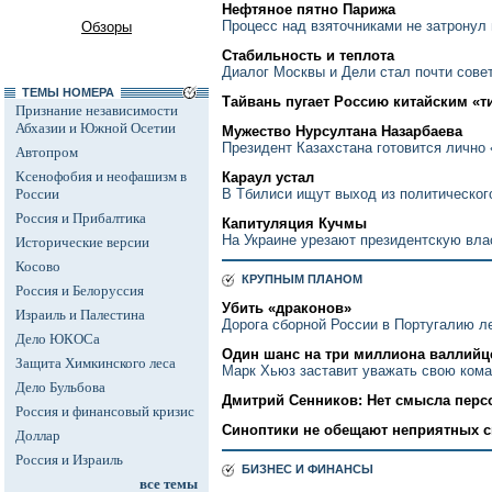
Нефтяное пятно Парижа
Процесс над взяточниками не затронул
Обзоры
Стабильность и теплота
Диалог Москвы и Дели стал почти сове
ТЕМЫ НОМЕРА
Тайвань пугает Россию китайским «т
Признание независимости
Абхазии и Южной Осетии
Мужество Нурсултана Назарбаева
Президент Казахстана готовится лично
Автопром
Ксенофобия и неофашизм в
Караул устал
России
В Тбилиси ищут выход из политическог
Россия и Прибалтика
Капитуляция Кучмы
На Украине урезают президентскую вла
Исторические версии
Косово
КРУПНЫМ ПЛАНОМ
Россия и Белоруссия
Убить «драконов»
Израиль и Палестина
Дорога сборной России в Португалию л
Дело ЮКОСа
Один шанс на три миллиона валлийц
Защита Химкинского леса
Марк Хьюз заставит уважать свою ком
Дело Бульбова
Дмитрий Сенников: Нет смысла персо
Россия и финансовый кризис
Синоптики не обещают неприятных 
Доллар
Россия и Израиль
БИЗНЕС И ФИНАНСЫ
все темы