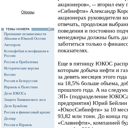
акционеров», -- вторил ему
«Сибнефти» Александр Корс
Обзоры
акционерах руководители к
отвечать, продолжая выбр
ТЕМЫ НОМЕРА
поведения и постоянно подч
Признание независимости
менеджеры должны быть дал
Абхазии и Южной Осетии
заботиться только о финанс
Автопром
показателях.
Ксенофобия и неофашизм в
России
Россия и Прибалтика
Еще в пятницу ЮКОС распро
Исторические версии
которым добыча нефти и газ
Косово
за девять месяцев этого года
Россия и Белоруссия
на 18,5% больше объема, до
Израиль и Палестина
прошлого года. А на следу
Дело ЮКОСа
ЭП» (подразделение ЮКОСа
Защита Химкинского леса
предприятия) Юрий Бейлин 
Дело Бульбова
«ЮкосСибнефти» за 10 месяц
Россия и финансовый кризис
93,82 млн тонн. До конца го
Доллар
«Славнефти», компанией бу
Россия и Израиль