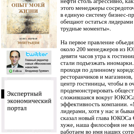
нефти столь агрессивно, как
этого менеджеры сосредоточ
в единую систему бизнес-пр
обещают остаться лидерами 
трудные моменты».
На первое правление объед
около 200 менеджеров из Ю
девяти часов утра к гостин
стали подъезжать иномарки.
проходя по длинному корид
ресторанчиков и магазинов,
центр гостиницы, чтобы в о
продемонстрировать обществ
сложившаяся вокруг ЮКОСа,
эффективность компании. «
лидерами, хотя у нас и быв
сказал новый глава ЮКОСа 
хуже, наша философия не м
работаем во имя наших сотр