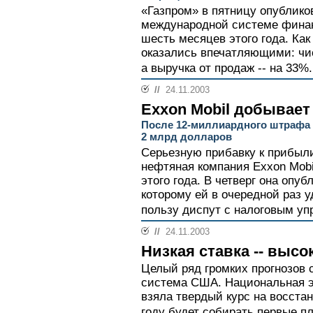
«Газпром» в пятницу опублико
международной системе финан
шесть месяцев этого года. Как
оказались впечатляющими: чис
а выручка от продаж -- на 33%.
//
24.11.2003
Exxon Mobil добывает 
После 12-миллиардного штрафа 
2 млрд долларов
Серьезную прибавку к прибыл
нефтяная компания Exxon Mobi
этого года. В четверг она опуб
которому ей в очередной раз 
пользу диспут с налоговым уп
//
24.11.2003
Низкая ставка -- высо
Целый ряд громких прогнозов 
система США. Национальная э
взяла твердый курс на восста
году будет собирать первые п