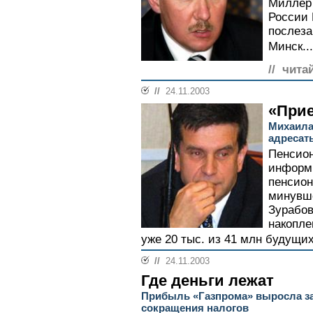
Миллер 
России 
послеза
Минск...
// чита
//
24.11.2003
«При
Михаила 
адресат
Пенсио
информи
пенсион
минувш
Зурабов
накопл
уже 20 тыс. из 41 млн будущих
//
24.11.2003
Где деньги лежат
Прибыль «Газпрома» выросла за
сокращения налогов