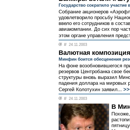
Государство сократило участие 
Собрание акционеров «Аэроф
удовлетворило просьбу Национ
ввело его сотрудников в соста
авиакомпании. До сих пор час
этом органе управления предс
//
24.11.2003
Валютная композици
Минфин боится обесценения рез
На фоне возобновившегося пр
резервов Центробанка свое бе
структуры вновь выразил Мин
падения доллара на мировых 
>>
Сергей Колотухин заявил...
//
24.11.2003
В Мин
Похоже,
растопи
пятницу