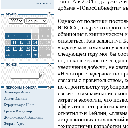
тонн. А в 2004 году, уже у
все темы
добыча «ЮкосСибнефти» выр
АРХИВ
Однако от политики постоя
ЮКОСе, в адрес которого не
1
2
обвинения в хищническом и
3
4
5
6
7
8
9
отказаться. Как заявил г-н 
10
11
12
13
14
15
16
«задачу максимально увелич
17
18
19
20
21
22
23
следующем году мог бы сост
24
25
26
27
28
29
30
он, пока в стране не создан
ПОИСК
увеличения добычи, не хват
«Некоторые задержки по пр
связаны с правительством, 
по строительству трубопров
ПЕРСОНЫ НОМЕРА
Абашидзе Аслан
связи с этим компания скон
Алиев Ильхам
затрат и экологии, что поз
Бурджанадзе Нино
эффективность работы комп
Грачев Владимир
отметил г-н Бейлин, «главна
Жириновский Владимир
лицензионных соглашений в
Жорже Артур
технологиями разработки м