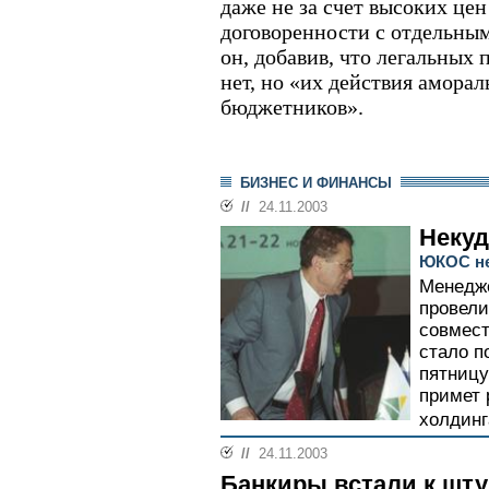
даже не за счет высоких цен 
договоренности с отдельным
он, добавив, что легальных
нет, но «их действия аморал
бюджетников».
БИЗНЕС И ФИНАНСЫ
//
24.11.2003
Некуд
ЮКОС не
Менедж
провели
совмест
стало п
пятницу
примет 
холдинг
//
24.11.2003
Банкиры встали к шт