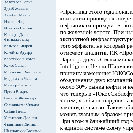
Золотарев Борис
Зураб Жвания
«Практика этого года показа
Зурабов Михаил
компании приводит к опереж
Иванов Игорь
нефтяникам приходится воз
Игнатьев Сергей
по железной дороге. При н
Кеннеди Джон
экспортной инфраструктуры
Фитцджеральд
того эффекта, на который ра
Козырев Андрей
отмечает аналитик ИК «Пр
Кокойты Эдуард
Царегородцев. А глава моск
Колотухин Сергей
Intelligence Нелли Шарушки
Кукес Семен
Матвиенко Валентина
причину изменения ЮКОСом
Медведков Максим
объединения двух компаний 
Миллер Алексей
около 30% рынка нефти и не
Путин Владимир
что теперь в «ЮкосСибнефт
Ремирес Фернандо
за тем, чтобы не нарушить
Саакашвили Михаил
законодательство. Таким об
Сафин Ралиф
может, главным образом при
Уилкинсон Джонни
При этом в ближайший год 
Франтишек Дртикол
к единой системе схему упр
Шахновский Василий