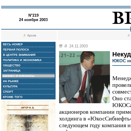
N°219
24 ноября 2003
//
Архив
/
ВЕСЬ НОМЕР
//
24.11.2003
ПЕРВАЯ ПОЛОСА
Некуд
В ЦЕНТРЕ ВНИМАНИЯ
ЮКОС не
ПОЛИТИКА И ЭКОНОМИКА
ОБЩЕСТВО
ЗАГРАНИЦА
БИЗНЕС И ФИНАНСЫ
Менед
НА РЫНКЕ
провел
КУЛЬТУРА
совмес
СПОРТ
Оно ст
КРОМЕ ТОГО
ЮКОСа 
акционеров компании приме
холдинга в «ЮкосСибнефть»
следующем году компания н