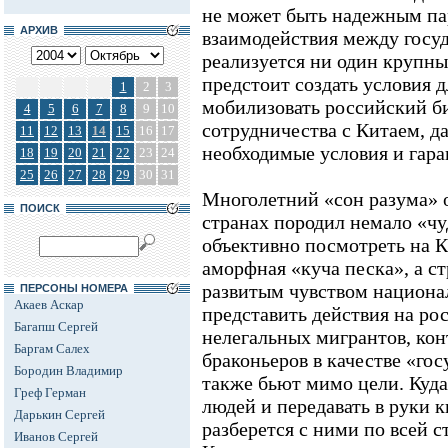
не может быть надежным пар
АРХИВ
взаимодействия между госу
реализуется ни один крупны
предстоит создать условия д
1
2
3
мобилизовать российский би
4
5
6
7
8
9
10
сотрудничества с Китаем, 
11
12
13
14
15
16
17
необходимые условия и гара
18
19
20
21
22
23
24
25
26
27
28
29
30
31
Многолетний «сон разума» 
ПОИСК
странах породил немало «чу
объективно посмотреть на Ки
аморфная «куча песка», а ст
развитым чувством национа
ПЕРСОНЫ НОМЕРА
Акаев Аскар
представить действия на ро
Багапш Сергей
нелегальных мигрантов, кон
Баргам Салех
браконьеров в качестве «го
Бородин Владимир
также бьют мимо цели. Куда
Греф Герман
людей и передавать в руки к
Дарькин Сергей
разберется с ними по всей с
Иванов Сергей