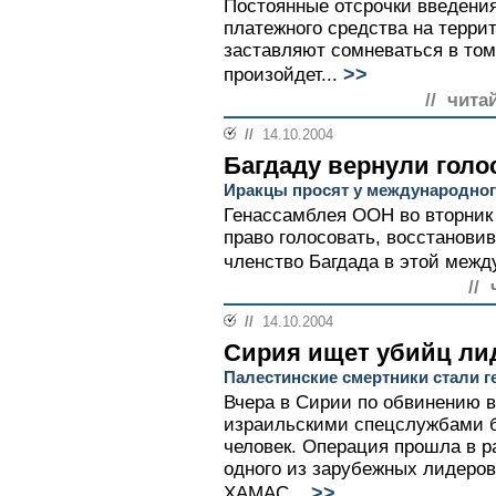
Постоянные отсрочки введения
платежного средства на терри
заставляют сомневаться в том
>>
произойдет...
// чита
//
14.10.2004
Багдаду вернули голо
Иракцы просят у международног
Генассамблея ООН во вторник
право голосовать, восстанови
членство Багдада в этой межд
//
//
14.10.2004
Сирия ищет убийц л
Палестинские смертники стали г
Вчера в Сирии по обвинению в
израильскими спецслужбами б
человек. Операция прошла в р
одного из зарубежных лидеров
>>
ХАМАС...