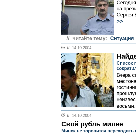
Сегодня
на през
Сергея 
>>
// читайте тему:
Ситуация 
//
14.10.2004
Найд
Список 
сократи
Вчера с
местона
гостини
прошлую
неизвес
восьми.
//
14.10.2004
Свой рубль милее
Минск не торопится переходить 