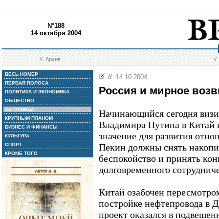
N°188
14 октября 2004
//
Архив
/
ВЕСЬ НОМЕР
//
14.10.2004
ПЕРВАЯ ПОЛОСА
Россия и мирное воз
ПОЛИТИКА И ЭКОНОМИКА
ОБЩЕСТВО
ЗАГРАНИЦА
Начинающийся сегодня визи
КРУПНЫМ ПЛАНОМ
Владимира Путина в Китай 
БИЗНЕС И ФИНАНСЫ
значение для развития отно
КУЛЬТУРА
СПОРТ
Пекин должны снять накопи
КРОМЕ ТОГО
беспокойство и принять ко
долговременного сотрудниче
Китай озабочен пересмотро
постройке нефтепровода в Д
проект оказался в подвешен