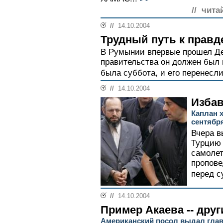
// чита
//
14.10.2004
Трудный путь к правд
В Румынии впервые прошел Де
правительства он должен был п
была суббота, и его перенесли.
//
14.10.2004
Избав
Каплан х
сентября
Вчера в
Турцию 
самолет
пропове
перед с
//
14.10.2004
Пример Акаева -- друг
Американский посол выдал глав