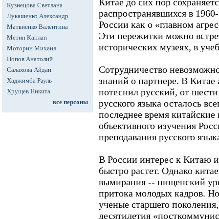
Китае до сих пор сохраняет
Кузнецова Светлана
распространявшихся в 1960-
Лукашенко Александр
России как о «главном агрес
Матвиенко Валентина
Эти пережитки можно встрет
Метин Каплан
исторических музеях, в уче
Моторин Михаил
Попов Анатолий
Сотрудничество невозможно 
Салахова Айдан
знаний о партнере. В Китае
Хаджимба Рауль
потеснил русский, от шести
Хрущев Никита
русского языка осталось все
все персоны
последнее время китайские 
объективного изучения Рос
преподавания русского язык
В России интерес к Китаю и
быстро растет. Однако китае
вымирания -- нищенский ур
притока молодых кадров. Но
ученые старшего поколения,
десятилетия «посткоммуни