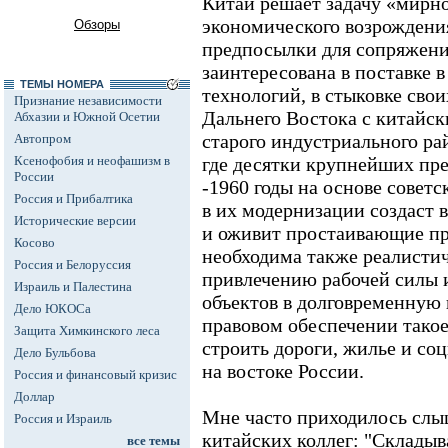
Китай решает задачу «мирно
экономического возрождения,
Обзоры
предпосылки для сопряжени
заинтересована в поставке 
ТЕМЫ НОМЕРА
технологий, в стыковке сво
Признание независимости
Дальнего Востока с китайс
Абхазии и Южной Осетии
старого индустриального ра
Автопром
Ксенофобия и неофашизм в
где десятки крупнейших пре
России
-1960 годы на основе совет
Россия и Прибалтика
в их модернизации создаст 
Исторические версии
и оживит простаивающие пр
Косово
необходима также реалисти
Россия и Белоруссия
привлечению рабочей силы и
Израиль и Палестина
объектов в долговременную
Дело ЮКОСа
правовом обеспечении такое
Защита Химкинского леса
строить дороги, жилье и со
Дело Бульбова
на востоке России.
Россия и финансовый кризис
Доллар
Мне часто приходилось слы
Россия и Израиль
китайских коллег: "Складыва
все темы