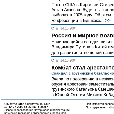
Посол США в Киргизии Стивен 
Аскар Акаев не будет выставл
выборах в 2005 году. Об этом г
>>
конференции в Бишкеке...
//
14.10.2004
Россия и мирное воз
Начинающийся сегодня визит 
Владимира Путина в Китай име
для развития отношений наших
//
14.10.2004
Комбат стал арестант
Скандал с грузинским батальон
Вчера по подозрению в незако
оружия арестован заместитель
грузинского батальона Смеша
в Южной Осетии Михаил Кебад
Свидетельство о регистрации СМИ:
Принимаются вопросы
ЭЛ N° 77-2909 от 26 июня 2000 г
По содержанию публ
Любое использование материалов и иллюстраций
возможно только по согласованию с редакцией