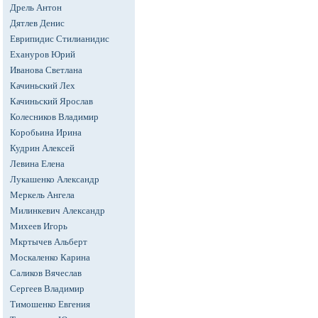
Дрель Антон
Дятлев Денис
Еврипидис Стилианидис
Ехануров Юрий
Иванова Светлана
Качиньский Лех
Качиньский Ярослав
Колесников Владимир
Коробьина Ирина
Кудрин Алексей
Левина Елена
Лукашенко Александр
Меркель Ангела
Милинкевич Александр
Михеев Игорь
Мкртычев Альберт
Москаленко Карина
Саликов Вячеслав
Сергеев Владимир
Тимошенко Евгения