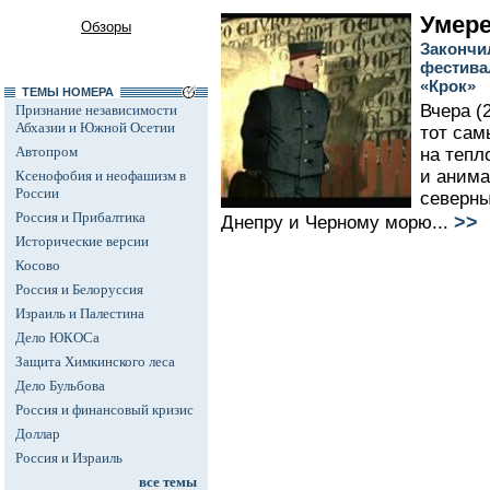
Умере
Обзоры
Закончи
фестива
«Крок»
ТЕМЫ НОМЕРА
Вчера (
Признание независимости
Абхазии и Южной Осетии
тот сам
Автопром
на тепл
и анима
Ксенофобия и неофашизм в
России
северны
Россия и Прибалтика
>>
Днепру и Черному морю...
Исторические версии
Косово
Россия и Белоруссия
Израиль и Палестина
Дело ЮКОСа
Защита Химкинского леса
Дело Бульбова
Россия и финансовый кризис
Доллар
Россия и Израиль
все темы