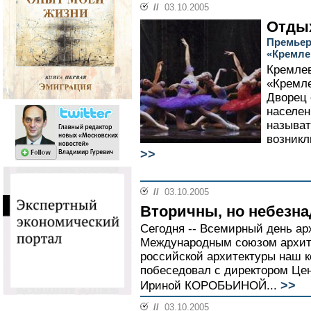
//
03.10.2005
Отды
Премьер
«Кремле
Кремлев
«Кремле
Дворец 
населен
называт
возникл
>>
//
03.10.2005
Вторичны, но небезн
Сегодня -- Всемирный день ар
Международным союзом архите
российской архитектуры наш 
побеседовал с директором Це
>>
Ириной КОРОБЬИНОЙ...
//
03.10.2005