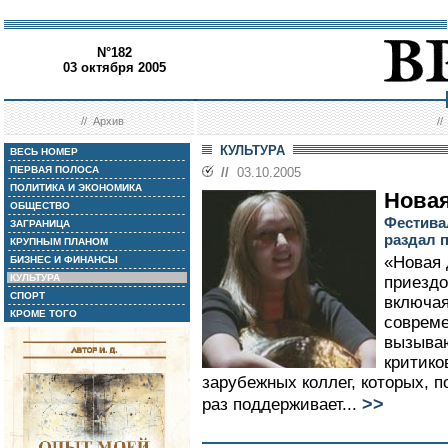
N°182
03 октября 2005
//
Архив
/
КУЛЬТУРА
ВЕСЬ НОМЕР
ПЕРВАЯ ПОЛОСА
//
03.10.2005
ПОЛИТИКА И ЭКОНОМИКА
Новая
ОБЩЕСТВО
Фестива
ЗАГРАНИЦА
раздал 
КРУПНЫМ ПЛАНОМ
«Новая 
БИЗНЕС И ФИНАНСЫ
КУЛЬТУРА
приездо
СПОРТ
включая
КРОМЕ ТОГО
совреме
вызыва
критико
зарубежных коллег, которых, п
>>
раз поддерживает...