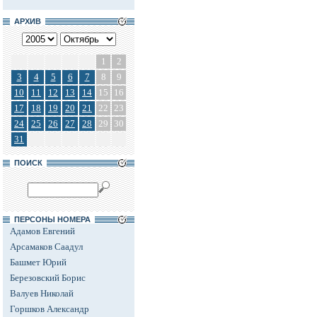
АРХИВ
1
2
3
4
5
6
7
8
9
10
11
12
13
14
15
16
17
18
19
20
21
22
23
24
25
26
27
28
29
30
31
ПОИСК
ПЕРСОНЫ НОМЕРА
Адамов Евгений
Арсамаков Саадул
Башмет Юрий
Березовский Борис
Валуев Николай
Горшков Александр