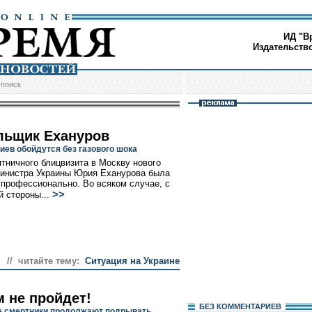
ИД "В
Издательств
/
поиск
льщик Ехануров
иев обойдутся без газового шока
ятничного блицвизита в Москву нового
инистра Украины Юрия Еханурова была
 профессионально. Во всяком случае, с
>>
й стороны...
// читайте тему:
Ситуация на Украине
м не пройдет!
БЕЗ КОМMЕНТАРИЕВ
 смертники продолжают подрывать