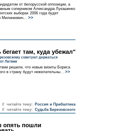
ндидатом от белорусской оппозиции, а
лавным соперником Александра Лукашенко
ентских выборах 2006 года будет
>>
 Милинкевич...
 бегает там, куда убежал"
резовскому советуют держаться
от Латвии
твии решили, что новые визиты Бориса
>>
ого в страну будут нежелательны...
// читайте тему:
Россия и Прибалтика
// читайте тему:
Судьба Березовского
 опять пошли
овать