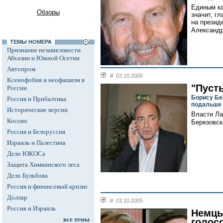
Единым ка
Обзоры
значит, г
на презид
Александр
ТЕМЫ НОМЕРА
Признание независимости
Абхазии и Южной Осетии
Автопром
//
03.10.2005
Ксенофобия и неофашизм в
"Пусть
России
Борису Бе
Россия и Прибалтика
подальше 
Исторические версии
Власти Ла
Косово
Березовск
Россия и Белоруссия
Израиль и Палестина
Дело ЮКОСа
Защита Химкинского леса
Дело Бульбова
Россия и финансовый кризис
Доллар
//
03.10.2005
Россия и Израиль
Немцы
все темы
голос