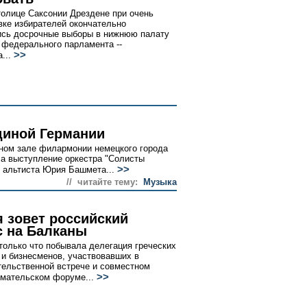
толице Саксонии Дрездене при очень
вке избирателей окончательно
сь досрочные выборы в нижнюю палату
 федерального парламента --
>>
а...
диной Германии
тном зале филармонии немецкого города
ла выступление оркестра "Солисты
>>
о альтиста Юрия Башмета...
// читайте тему:
Музыка
я зовет российский
с на Балканы
только что побывала делегация греческих
 и бизнесменов, участвовавших в
ельственной встрече и совместном
>>
мательском форуме...