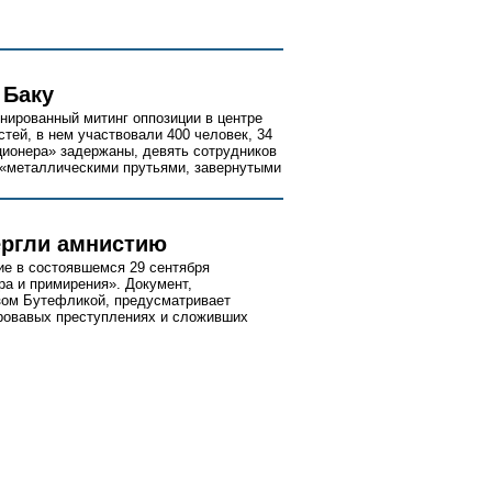
 Баку
нированный митинг оппозиции в центре
тей, в нем участвовали 400 человек, 34
ционера» задержаны, девять сотрудников
 «металлическими прутьями, завернутыми
ргли амнистию
е в состоявшемся 29 сентября
а и примирения». Документ,
ом Бутефликой, предусматривает
кровавых преступлениях и сложивших