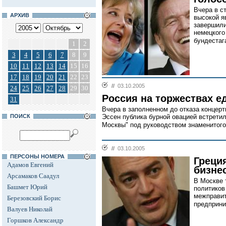
Вчера в с
АРХИВ
высокой я
завершили
немецкого
бундестаг
1
2
3
4
5
6
7
8
9
10
11
12
13
14
15
16
17
18
19
20
21
22
23
//
03.10.2005
24
25
26
27
28
29
30
Россия на торжествах е
31
Вчера в заполненном до отказа концер
ПОИСК
Эссен публика бурной овацией встрети
Москвы" под руководством знаменитог
//
03.10.2005
ПЕРСОНЫ НОМЕРА
Греци
Адамов Евгений
бизне
Арсамаков Саадул
В Москве 
Башмет Юрий
политиков
межправит
Березовский Борис
предприни
Валуев Николай
Горшков Александр