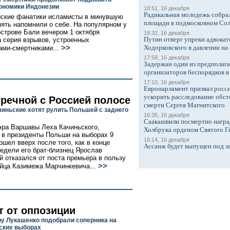
ономики Индонезии
18:51, 16 декабря
Радикальная молодежь собрал
ские фанатики исламисты в минувшую
площади в подмосковном Со
пять напомнили о себе. На популярном у
острове Бали вечером 1 октября
18:32, 16 декабря
Путин отверг упреки адвокат
 серия взрывов, устроенных
>>
Ходорковского в давлении на 
ами-смертниками...
17:58, 16 декабря
Задержан один из предполаг
организаторов беспорядков 
17:10, 16 декабря
Европарламент призвал росси
ускорить расследование обст
тречной с Россией полосе
смерти Сергея Магнитского
чиньские хотят рулить Польшей с заднего
16:35, 16 декабря
Саакашвили посмертно награ
эра Варшавы Леха Качиньского,
Холбрука орденом Святого Г
 в президенты Польши на выборах 9
16:14, 16 декабря
ошел вверх после того, как в конце
Ассанж будет выпущен под з
едели его брат-близнец Ярослав
й отказался от поста премьера в пользу
>>
йца Казимежа Марчинкевича...
т от оппозиции
у Лукашенко подобрали соперника на
ских выборах