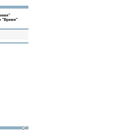
ремя"
о "Время"