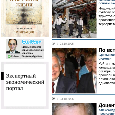
основы эк
Индонезий
субботу о
туристов 
произошла
террорист
//
03.10.2005
По вс
Братья Ка
сиденья
Рейтинг м
кандидата
октября, п
прошлой н
Качиньски
однопарти
//
03.10.2005
Доцен
Александр
президент