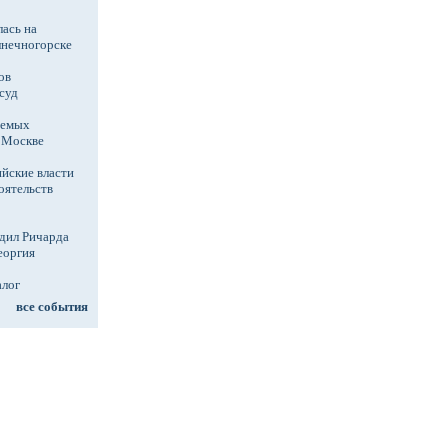
ась на
лнечногорске
ов
суд
аемых
в Москве
йские власти
оятельств
дил Ричарда
еоргия
алог
все события