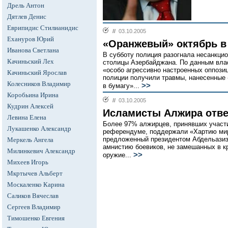
Дрель Антон
Дятлев Денис
Еврипидис Стилианидис
//
03.10.2005
Ехануров Юрий
«Оранжевый» октябрь в
Иванова Светлана
В субботу полиция разогнала несанкцио
Качиньский Лех
столицы Азербайджана. По данным влас
«особо агрессивно настроенных оппози
Качиньский Ярослав
полиции получили травмы, нанесенные
Колесников Владимир
>>
в бумагу»...
Коробьина Ирина
//
03.10.2005
Кудрин Алексей
Исламисты Алжира отве
Левина Елена
Более 97% алжирцев, принявших участи
Лукашенко Александр
референдуме, поддержали «Хартию мир
предложенный президентом Абдельазиз
Меркель Ангела
амнистию боевиков, не замешанных в 
Милинкевич Александр
>>
оружие...
Михеев Игорь
Мкртычев Альберт
Москаленко Карина
Саликов Вячеслав
Сергеев Владимир
Тимошенко Евгения