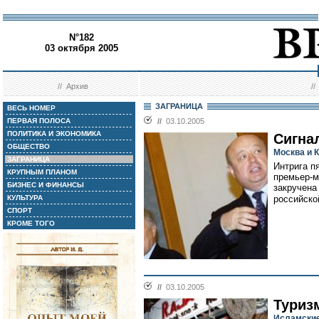
N°182
03 октября 2005
//
Архив
/
ЗАГРАНИЦА
ВЕСЬ НОМЕР
ПЕРВАЯ ПОЛОСА
//
03.10.2005
ПОЛИТИКА И ЭКОНОМИКА
Сигна
ОБЩЕСТВО
Москва и К
ЗАГРАНИЦА
Интрига п
КРУПНЫМ ПЛАНОМ
премьер-м
БИЗНЕС И ФИНАНСЫ
закручена
КУЛЬТУРА
российско
СПОРТ
КРОМЕ ТОГО
//
03.10.2005
Туриз
Исламские