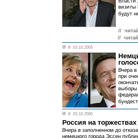
Власти 
визиты 
будут н
// чита
// чита
//
03.10.2005
Немц
голос
Вчера в
при оче
окончат
выборы 
федерал
бундеста
//
03.10.2005
Россия на торжествах
Вчера в заполненном до отказ
немецкого города Эссен публи