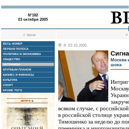
N°182
03 октября 2005
//
Архив
/
ВЕСЬ НОМЕР
//
03.10.2005
ПЕРВАЯ ПОЛОСА
Сигн
ПОЛИТИКА И ЭКОНОМИКА
Москва и
ОБЩЕСТВО
шока
ЗАГРАНИЦА
КРУПНЫМ ПЛАНОМ
БИЗНЕС И ФИНАНСЫ
КУЛЬТУРА
Интриг
СПОРТ
Москву
КРОМЕ ТОГО
Украин
закруч
всяком случае, с российско
в российской столице укра
Тимошенко за неделю до поя
преемника и многозначитель