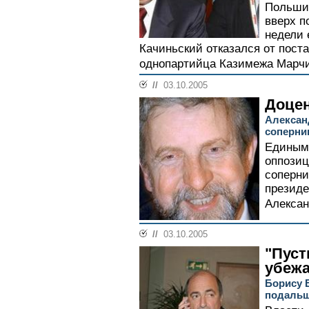
Польши 
вверх п
недели 
Качиньский отказался от пост
однопартийца Казимежа Марчи
//
03.10.2005
Доцен
Алексан
соперни
Единым 
оппозиц
соперни
президе
Алексан
//
03.10.2005
"Пуст
убеж
Борису 
подальш