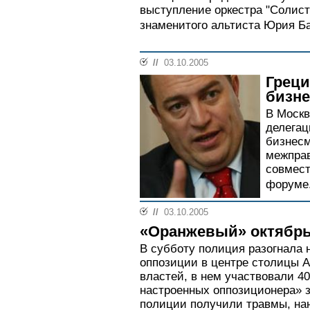
выступление оркестра "Солис
знаменитого альтиста Юрия Ба
//
03.10.2005
Греци
бизне
В Москв
делегац
бизнесм
межправ
совмес
форуме.
//
03.10.2005
«Оранжевый» октябрь
В субботу полиция разогнала
оппозиции в центре столицы 
властей, в нем участвовали 40
настроенных оппозиционера» з
полиции получили травмы, на