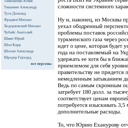
Тимошенко Юлия
сложности системного харак
Тишанин Александр
Туск Дональд
Ну и, наконец, из Москвы 
Фрадков Михаил
уехал ободренный перспект
Ходорковский Михаил
проблемы поставок российск
Чубайс Анатолий
туркменского газа через ро
Шмит Юрий
Шон Карр
идет о цене, которая будет у
Шохин Александр
года на поставляемый на Укр
Шредер Герхард
удержать ее хотя бы в ближ
все персоны
приемлемом для себя уровне
правительству не придется л
немедленным затыканием ды
Ведь по самым скромным оц
затребует 180 долл. за тыся
соответствует ценам европе
потребуется изыскивать 3,5 
дополнительные расходы.
То, что Юрию Еханурову отч