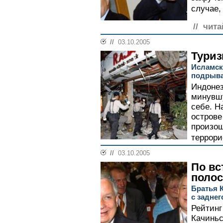
случае,
// чита
//
03.10.2005
Туриз
Исламск
подрыва
Индонез
минувшу
себе. Н
острове
произош
террори
//
03.10.2005
По вс
полос
Братья 
с заднег
Рейтинг
Качиньс