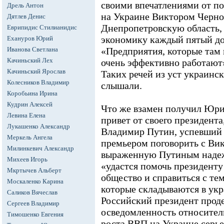
своими впечатлениями от п
Дрель Антон
на Украине Виктором Черн
Дятлев Денис
Днепропетровскую область
Еврипидис Стилианидис
экономику каждый пятый до
Ехануров Юрий
Иванова Светлана
«Предприятия, которые там
Качиньский Лех
очень эффективно работают»
Качиньский Ярослав
Таких речей из уст украинс
Колесников Владимир
слышали.
Коробьина Ирина
Кудрин Алексей
Что же взамен получил Юри
Левина Елена
привет от своего президента
Лукашенко Александр
Владимир Путин, успевший 
Меркель Ангела
премьером поговорить с Ви
Милинкевич Александр
выраженную Путиным надежд
Михеев Игорь
«удастся помочь президент
Мкртычев Альберт
общество и справиться с те
Москаленко Карина
которые складываются в ук
Саликов Вячеслав
Российский президент про
Сергеев Владимир
осведомленность относител
Тимошенко Евгения
роста ВВП на Украине серье