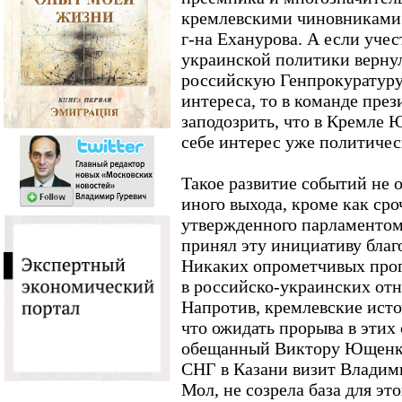
кремлевскими чиновниками 
г-на Еханурова. А если учес
украинской политики вернул
российскую Генпрокуратуру 
интереса, то в команде пре
заподозрить, что в Кремле 
себе интерес уже политичес
Такое развитие событий не
иного выхода, кроме как сро
утвержденного парламентом
принял эту инициативу благо
Никаких опрометчивых прог
в российско-украинских отн
Напротив, кремлевские исто
что ожидать прорыва в этих
обещанный Виктору Ющенко
СНГ в Казани визит Владими
Мол, не созрела база для этог