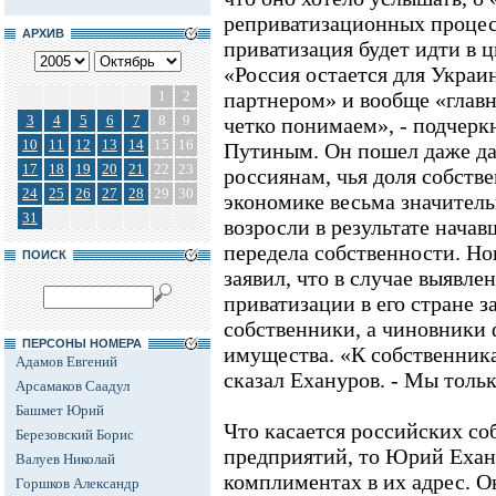
реприватизационных процесс
АРХИВ
приватизация будет идти в 
«Россия остается для Украи
1
2
партнером» и вообще «глав
3
4
5
6
7
8
9
четко понимаем», - подчеркн
10
11
12
13
14
15
16
Путиным. Он пошел даже да
17
18
19
20
21
22
23
россиянам, чья доля собств
24
25
26
27
28
29
30
экономике весьма значитель
31
возросли в результате нача
передела собственности. Н
ПОИСК
заявил, что в случае выявле
приватизации в его стране за
собственники, а чиновники 
ПЕРСОНЫ НОМЕРА
имущества. «К собственникам
Адамов Евгений
сказал Ехануров. - Мы тольк
Арсамаков Саадул
Башмет Юрий
Что касается российских со
Березовский Борис
предприятий, то Юрий Ехан
Валуев Николай
комплиментах в их адрес. 
Горшков Александр