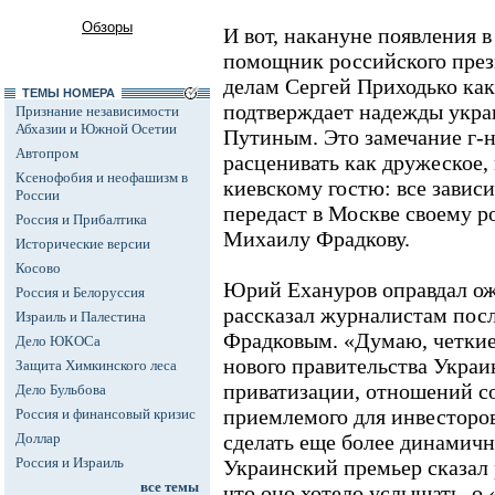
Обзоры
И вот, накануне появления 
помощник российского пре
делам Сергей Приходько ка
ТЕМЫ НОМЕРА
подтверждает надежды украи
Признание независимости
Абхазии и Южной Осетии
Путиным. Это замечание г-н
Автопром
расценивать как дружеское,
Ксенофобия и неофашизм в
киевскому гостю: все зависи
России
передаст в Москве своему р
Россия и Прибалтика
Михаилу Фрадкову.
Исторические версии
Косово
Юрий Ехануров оправдал ож
Россия и Белоруссия
рассказал журналистам посл
Израиль и Палестина
Фрадковым. «Думаю, четкие 
Дело ЮКОСа
нового правительства Укра
Защита Химкинского леса
приватизации, отношений с
Дело Бульбова
приемлемого для инвесторов
Россия и финансовый кризис
Доллар
сделать еще более динамич
Россия и Израиль
Украинский премьер сказал 
все темы
что оно хотело услышать, о