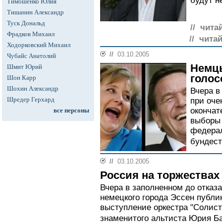
будут н
Тимошенко Юлия
Тишанин Александр
Туск Дональд
// чита
Фрадков Михаил
// чита
Ходорковский Михаил
//
03.10.2005
Чубайс Анатолий
Немц
Шмит Юрий
голос
Шон Карр
Шохин Александр
Вчера в
Шредер Герхард
при оче
окончат
все персоны
выборы 
федерал
бундеста
//
03.10.2005
Россия на торжествах
Вчера в заполненном до отказ
немецкого города Эссен публи
выступление оркестра "Солис
знаменитого альтиста Юрия Ба