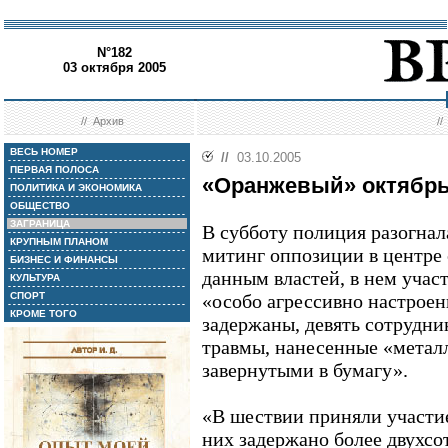
N°182
03 октября 2005
//
Архив
/
ВЕСЬ НОМЕР
//
03.10.2005
ПЕРВАЯ ПОЛОСА
«Оранжевый» октябрь
ПОЛИТИКА И ЭКОНОМИКА
ОБЩЕСТВО
ЗАГРАНИЦА
В субботу полиция разогна
КРУПНЫМ ПЛАНОМ
митинг оппозиции в центре
БИЗНЕС И ФИНАНСЫ
данным властей, в нем участ
КУЛЬТУРА
СПОРТ
«особо агрессивно настрое
КРОМЕ ТОГО
задержаны, девять сотрудн
травмы, нанесенные «метал
завернутыми в бумагу».
«В шествии приняли участие
них задержано более двухсот