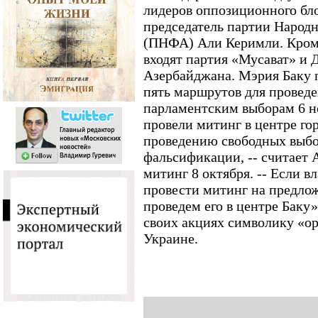
лидеров оппозиционного бло
председатель партии Народ
(ПНФА) Али Керимли. Кром
входят партия «Мусават» и 
Азербайджана. Мэрия Баку
пять маршрутов для провед
парламентским выборам 6 н
провели митинг в центре гор
проведению свободных выбор
фальсификации, -- считает
митинг 8 октября. -- Если в
провести митинг на предло
проведем его в центре Баку
своих акциях символику «о
Украине.