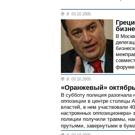
//
03.10.2005
Греци
бизне
В Москв
делегац
бизнесм
межправ
совмес
форуме.
//
03.10.2005
«Оранжевый» октябрь
В субботу полиция разогнала
оппозиции в центре столицы 
властей, в нем участвовали 40
настроенных оппозиционера» з
полиции получили травмы, на
прутьями, завернутыми в бумаг