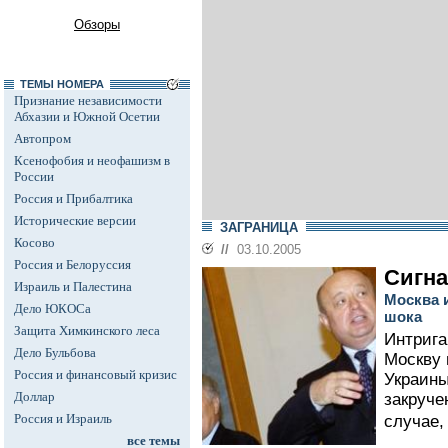
Обзоры
ТЕМЫ НОМЕРА
Признание независимости
Абхазии и Южной Осетии
Автопром
Ксенофобия и неофашизм в
России
Россия и Прибалтика
Исторические версии
ЗАГРАНИЦА
Косово
//
03.10.2005
Россия и Белоруссия
Сигн
Израиль и Палестина
Москва и
Дело ЮКОСа
шока
Защита Химкинского леса
Интрига
Дело Бульбова
Москву 
Россия и финансовый кризис
Украин
Доллар
закруче
Россия и Израиль
случае,
все темы