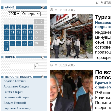
// чита
АРХИВ
//
03.10.2005
Туриз
1
2
Исламск
подрыва
3
4
5
6
7
8
9
Индонез
10
11
12
13
14
15
16
минувшу
17
18
19
20
21
22
23
себе. Н
24
25
26
27
28
29
30
острове
31
произош
террори
ПОИСК
//
03.10.2005
По вс
полос
ПЕРСОНЫ НОМЕРА
Адамов Евгений
Братья 
Арсамаков Саадул
с заднег
Башмет Юрий
Рейтинг
Березовский Борис
Качиньс
Польши 
Валуев Николай
вверх п
Горшков Александр