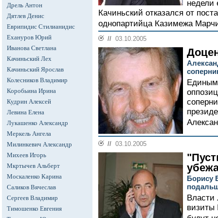
недели 
Дрель Антон
Качиньский отказался от пост
Дятлев Денис
однопартийца Казимежа Марчи
Еврипидис Стилианидис
Ехануров Юрий
//
03.10.2005
Иванова Светлана
Доцен
Качиньский Лех
Алексан
Качиньский Ярослав
соперни
Колесников Владимир
Единым 
Коробьина Ирина
оппозиц
соперни
Кудрин Алексей
президе
Левина Елена
Алексан
Лукашенко Александр
Меркель Ангела
//
03.10.2005
Милинкевич Александр
Михеев Игорь
"Пуст
убеж
Мкртычев Альберт
Москаленко Карина
Борису 
подальш
Саликов Вячеслав
Власти 
Сергеев Владимир
визиты 
Тимошенко Евгения