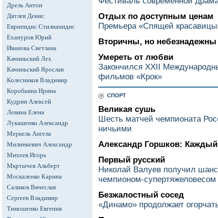
Фестиваль современной драма
Дрель Антон
Отдых по доступным ценам
Дятлев Денис
Премьера «Спящей красавицы»
Еврипидис Стилианидис
Ехануров Юрий
Вторичны, но небезнадежны
Иванова Светлана
Умереть от любви
Качиньский Лех
Закончился XXII Международ
Качиньский Ярослав
фильмов «Крок»
Колесников Владимир
Коробьина Ирина
СПОРТ
Кудрин Алексей
Великая сушь
Левина Елена
Шесть матчей чемпионата Рос
Лукашенко Александр
ничьими
Меркель Ангела
Александр Горшков: Каждый м
Милинкевич Александр
Михеев Игорь
Первый русский
Мкртычев Альберт
Николай Валуев получил шанс
Москаленко Карина
чемпионом-супертяжеловесом
Саликов Вячеслав
Безжалостный сосед
Сергеев Владимир
«Динамо» продолжает огорчат
Тимошенко Евгения