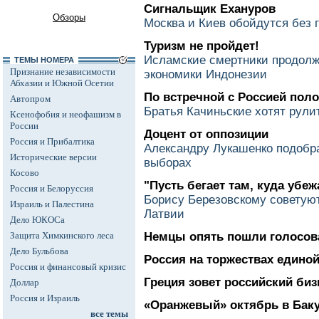
Сигнальщик Ехануров
Обзоры
Москва и Киев обойдутся без 
Туризм не пройдет!
Исламские смертники продолж
ТЕМЫ НОМЕРА
Признание независимости
экономики Индонезии
Абхазии и Южной Осетии
По встречной с Россией поло
Автопром
Братья Качиньские хотят рули
Ксенофобия и неофашизм в
России
Доцент от оппозиции
Россия и Прибалтика
Александру Лукашенко подобра
Исторические версии
выборах
Косово
"Пусть бегает там, куда убеж
Россия и Белоруссия
Борису Березовскому советую
Израиль и Палестина
Латвии
Дело ЮКОСа
Защита Химкинского леса
Немцы опять пошли голосов
Дело Бульбова
Россия на торжествах едино
Россия и финансовый кризис
Греция зовет российский би
Доллар
Россия и Израиль
«Оранжевый» октябрь в Бак
все темы