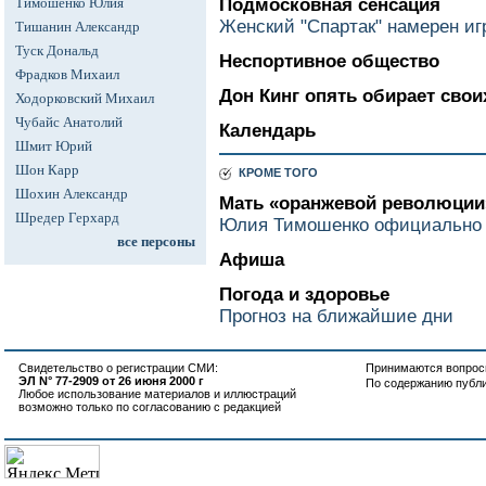
Тимошенко Юлия
Подмосковная сенсация
Женский "Спартак" намерен иг
Тишанин Александр
Туск Дональд
Неспортивное общество
Фрадков Михаил
Дон Кинг опять обирает свои
Ходорковский Михаил
Чубайс Анатолий
Календарь
Шмит Юрий
Шон Карр
КРОМЕ ТОГО
Шохин Александр
Мать «оранжевой революции»
Шредер Герхард
Юлия Тимошенко официально 
все персоны
Афиша
Погода и здоровье
Прогноз на ближайшие дни
Свидетельство о регистрации СМИ:
Принимаются вопросы
ЭЛ N° 77-2909 от 26 июня 2000 г
По содержанию публ
Любое использование материалов и иллюстраций
возможно только по согласованию с редакцией