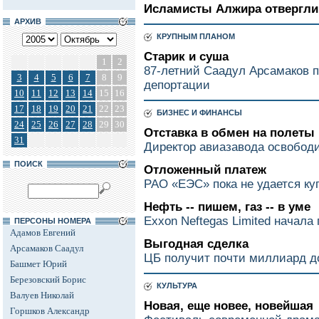
Исламисты Алжира отвергли
АРХИВ
КРУПНЫМ ПЛАНОМ
Старик и суша
1
2
87-летний Саадул Арсамаков п
3
4
5
6
7
8
9
депортации
10
11
12
13
14
15
16
17
18
19
20
21
22
23
БИЗНЕС И ФИНАНСЫ
24
25
26
27
28
29
30
Отставка в обмен на полеты
31
Директор авиазавода освободи
ПОИСК
Отложенный платеж
РАО «ЕЭС» пока не удается к
Нефть -- пишем, газ -- в уме
Exxon Neftegas Limited начала
ПЕРСОНЫ НОМЕРА
Адамов Евгений
Выгодная сделка
Арсамаков Саадул
ЦБ получит почти миллиард д
Башмет Юрий
Березовский Борис
КУЛЬТУРА
Валуев Николай
Новая, еще новее, новейшая
Горшков Александр