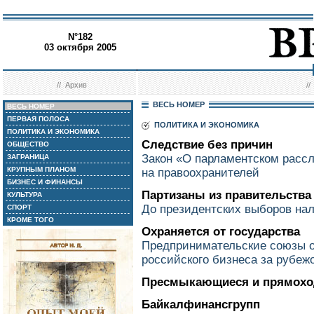
N°182
03 октября 2005
//
Архив
/
ВЕСЬ НОМЕР
ВЕСЬ НОМЕР
ПЕРВАЯ ПОЛОСА
ПОЛИТИКА И ЭКОНОМИКА
ПОЛИТИКА И ЭКОНОМИКА
Следствие без причин
ОБЩЕСТВО
Закон «О парламентском рассл
ЗАГРАНИЦА
КРУПНЫМ ПЛАНОМ
на правоохранителей
БИЗНЕС И ФИНАНСЫ
Партизаны из правительства
КУЛЬТУРА
До президентских выборов нал
СПОРТ
КРОМЕ ТОГО
Охраняется от государства
Предпринимательские союзы 
российского бизнеса за рубеж
Пресмыкающиеся и прямох
Байкалфинансгрупп