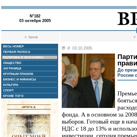
N°182
03 октября 2005
//
Архив
/
ВЕСЬ НОМЕР
//
03.10.2005
ПЕРВАЯ ПОЛОСА
Парти
ПОЛИТИКА И ЭКОНОМИКА
прави
ОБЩЕСТВО
ЗАГРАНИЦА
До през
КРУПНЫМ ПЛАНОМ
России 
БИЗНЕС И ФИНАНСЫ
КУЛЬТУРА
СПОРТ
Премье
КРОМЕ ТОГО
бояться
расход
фонда. А в основном за 2008
выборов. Готовый еще в нач
НДС с 18 до 13% и использо
инвестиции, сегодня премье