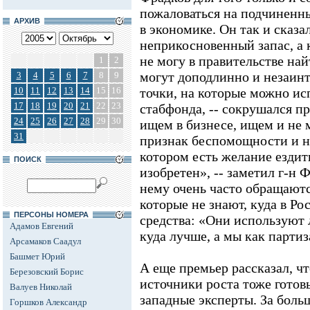
пожаловаться на подчиненн
АРХИВ
в экономике. Он так и сказа
неприкосновенный запас, а к
не могу в правительстве на
1
2
могут доподлинно и незаинт
3
4
5
6
7
8
9
10
11
12
13
14
15
16
точки, на которые можно ис
17
18
19
20
21
22
23
стабфонда, -- сокрушался пр
24
25
26
27
28
29
30
ищем в бизнесе, ищем и не 
31
признак беспомощности и не
котором есть желание ездит
ПОИСК
изобретен», -- заметил г-н 
нему очень часто обращают
которые не знают, куда в Р
ПЕРСОНЫ НОМЕРА
средства: «Они используют 
Адамов Евгений
куда лучше, а мы как партиз
Арсамаков Саадул
Башмет Юрий
А еще премьер рассказал, ч
Березовский Борис
источники роста тоже готов
Валуев Николай
западные эксперты. За боль
Горшков Александр