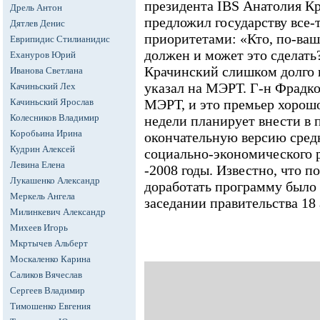
президента IBS Анатолия Кр
Дрель Антон
предложил государству все-
Дятлев Денис
приоритетами: «Кто, по-ваше
Еврипидис Стилианидис
должен и может это сделать
Ехануров Юрий
Крачинский слишком долго и
Иванова Светлана
указал на МЭРТ. Г-н Фрадко
Качиньский Лех
Качиньский Ярослав
МЭРТ, и это премьер хорошо 
Колесников Владимир
недели планирует внести в
Коробьина Ирина
окончательную версию сре
Кудрин Алексей
социально-экономического р
Левина Елена
-2008 годы. Известно, что п
Лукашенко Александр
доработать программу было 
Меркель Ангела
заседании правительства 18 
Милинкевич Александр
Михеев Игорь
Мкртычев Альберт
Москаленко Карина
Саликов Вячеслав
Сергеев Владимир
Тимошенко Евгения