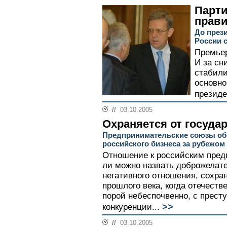
Парти
прави
До през
России 
Премьер
И за сн
стабили
основном
президе
//
03.10.2005
Охраняется от госуда
Предпринимательские союзы об
российского бизнеса за рубежом
Отношение к российским пред
ли можно назвать доброжелате
негативного отношения, сохран
прошлого века, когда отечест
порой небеспочвенно, с прест
>>
конкуренции...
//
03.10.2005