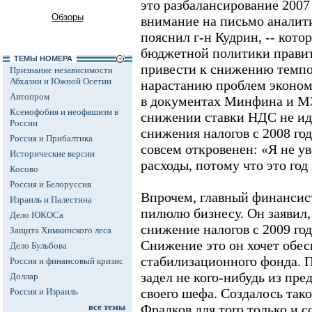
это разбалансирование 2007 
Обзоры
внимание на письмо аналити
пояснил г-н Кудрин, -- кот
бюджетной политики правит
ТЕМЫ НОМЕРА
привести к снижению темпо
Признание независимости
Абхазии и Южной Осетии
нарастанию проблем экономи
Автопром
в документах Минфина и М
Ксенофобия и неофашизм в
снижении ставки НДС не иде
России
снижения налогов с 2008 год
Россия и Прибалтика
совсем откровенен: «Я не ув
Исторические версии
расходы, потому что это год
Косово
Россия и Белоруссия
Впрочем, главный финансис
Израиль и Палестина
пилюлю бизнесу. Он заявил,
Дело ЮКОСа
снижение налогов с 2009 го
Защита Химкинского леса
Снижение это он хочет обес
Дело Бульбова
стабилизационного фонда. Пр
Россия и финансовый кризис
задел не кого-нибудь из пр
Доллар
своего шефа. Создалось тако
Россия и Израиль
все темы
Фрадков для того только и с